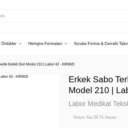
 Önlükler
Hemşire Formaları
Scrubs Forma & Cerrahi Takı
pedik Delikli Deri Model 210 | Labor 42 - KIRMIZI
Erkek Sabo Terli
Model 210 | La
Labor Medikal Tekst
Yorum Yaz 50 TL Kazan