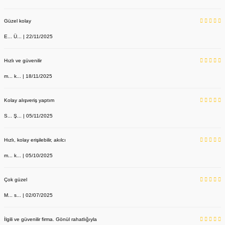
Güzel kolay
E... Ü... | 22/11/2025
Hızlı ve güvenilir
m... k... | 18/11/2025
Kolay alışveriş yaptım
S... Ş... | 05/11/2025
Hızlı, kolay erişilebilir, akılcı
m... k... | 05/10/2025
Çok güzel
M... s... | 02/07/2025
İlgili ve güvenilir firma. Gönül rahatlığıyla