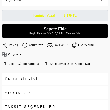
İsminizi Yazalım mı? 199 TL
Sepete Ekle
Peşin Fiyatına 3 X 316,33 TL ' Taksitle öde.
Paylaş
Yorum Yaz
Tavsiye Et
Fiyat Alarmı
Karşılaştır
2 ile 7 Günde Kargoda
Kampanyalı Ürün, Süper Fiyat
ÜRÜN BİLGİSİ
YORUMLAR
TAKSİT SEÇENEKLERİ