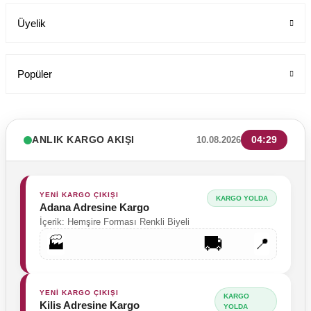
Üyelik
Popüler
LABOR Erkek Siyah Deri Sabo Terlik 210 - Anatomik Taban (Sağlık P
ANLIK KARGO AKIŞI
04:29
10.08.2026
Labor Medikal Tekstil
949,00 TL
YENİ KARGO ÇIKIŞI
KARGO YOLDA
Adana Adresine Kargo
İçerik: Hemşire Forması Renkli Biyeli
🚚
🏭
📍
YENİ KARGO ÇIKIŞI
KARGO
Kilis Adresine Kargo
YOLDA