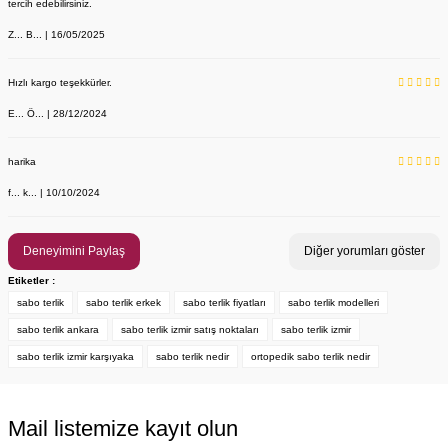
tercih edebilirsiniz.
Z... B... | 16/05/2025
Hızlı kargo teşekkürler.
E... Ö... | 28/12/2024
LABOR Erkek Beyaz Deri Sabo Terlik 210 - Anatomik Taban (Sağlık 
harika
Labor Medikal Tekstil
f... k... | 10/10/2024
949,00 TL
Deneyimini Paylaş
Diğer yorumları göster
Etiketler :
sabo terlik
sabo terlik erkek
sabo terlik fiyatları
sabo terlik modelleri
sabo terlik ankara
sabo terlik izmir satış noktaları
sabo terlik izmir
sabo terlik izmir karşıyaka
sabo terlik nedir
ortopedik sabo terlik nedir
Mail listemize kayıt olun