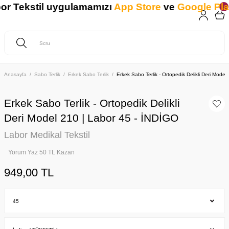
 Tekstil uygulamamızı
App Store
ve
Google Play
'
Anasayfa
Sabo Terlik
Erkek Sabo Terlik
Erkek Sabo Terlik - Ortopedik Delikli Deri Mode
Erkek Sabo Terlik - Ortopedik Delikli
Deri Model 210 | Labor 45 - İNDİGO
Labor Medikal Tekstil
Yorum Yaz 50 TL Kazan
949,00 TL