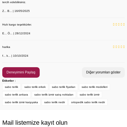
tercih edebilirsiniz.
Z... B... | 16/05/2025
Hızlı kargo teşekkürler.
E... Ö... | 28/12/2024
LABOR Erkek Beyaz Deri Sabo Terlik 210 - Anatomik Taban (Sağlık 
harika
Labor Medikal Tekstil
f... k... | 10/10/2024
949,00 TL
Deneyimini Paylaş
Diğer yorumları göster
Etiketler :
sabo terlik
sabo terlik erkek
sabo terlik fiyatları
sabo terlik modelleri
sabo terlik ankara
sabo terlik izmir satış noktaları
sabo terlik izmir
sabo terlik izmir karşıyaka
sabo terlik nedir
ortopedik sabo terlik nedir
Mail listemize kayıt olun