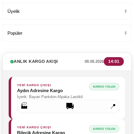
Üyelik
Popüler
LABOR Erkek Siyah Deri Sabo Terlik 210 - Anatomik Taban (Sağlık P
ANLIK KARGO AKIŞI
14:01
08.08.2026
Labor Medikal Tekstil
949,00 TL
YENİ KARGO ÇIKIŞI
KARGO YOLDA
Aydın Adresine Kargo
İçerik: Bayan Pantolon Alpaka Lastikli
🚚
🏭
📍
YENİ KARGO ÇIKIŞI
KARGO YOLDA
Bilecik Adresine Kargo