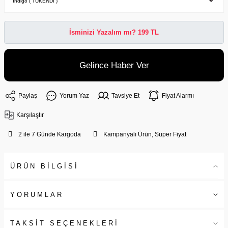
İsminizi Yazalım mı? 199 TL
Gelince Haber Ver
Paylaş
Yorum Yaz
Tavsiye Et
Fiyat Alarmı
Karşılaştır
2 ile 7 Günde Kargoda
Kampanyalı Ürün, Süper Fiyat
ÜRÜN BİLGİSİ
YORUMLAR
TAKSİT SEÇENEKLERİ