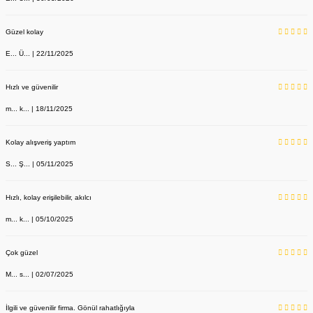
Güzel kolay
E... Ü... | 22/11/2025
Hızlı ve güvenilir
m... k... | 18/11/2025
Kolay alışveriş yaptım
S... Ş... | 05/11/2025
Hızlı, kolay erişilebilir, akılcı
m... k... | 05/10/2025
Çok güzel
M... s... | 02/07/2025
İlgili ve güvenilir firma. Gönül rahatlığıyla