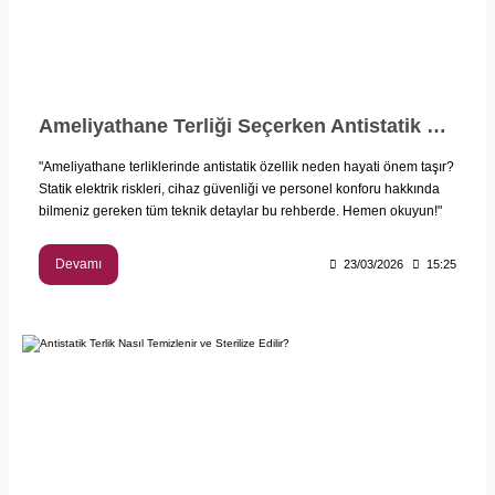
Ameliyathane Terliği Seçerken Antistatik Özelliğin Önemi: Neden Kritik?
"Ameliyathane terliklerinde antistatik özellik neden hayati önem taşır?
Statik elektrik riskleri, cihaz güvenliği ve personel konforu hakkında
bilmeniz gereken tüm teknik detaylar bu rehberde. Hemen okuyun!"
Devamı
23/03/2026
15:25