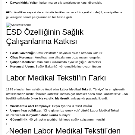
Dayanıklılık:
Yoğun kullanıma ve sık temizlemeye karşı dirençlidir.
➡️
Bu özellikler sayesinde antistatik terlikler, sadece bir ayakkabı değil, ameliyathane
güvenliğinin temel parçalarından biri haline gelir.
ESD Özelliğinin Sağlık
Çalışanlarına Katkısı
Hasta Güvenliği:
Statik elektrikten kaynaklı riskleri ortadan kaldırır.
Cihaz Koruması:
Ameliyathane cihazlarının bozulmasını engeller.
Çalışan Konforu:
Uzun süreli kullanımda ayak sağlığını destekler.
Kurumsal Uyum:
Sağlık Bakanlığı yönetmeliklerine uygun üretim.
Labor Medikal Tekstil’in Farkı
1979 yılından beri sektörde öncü olan
Labor Medikal Tekstil
, Türkiye’nin en güvenilir
üreticilerinden biridir. “İsmimiz kalitemiz” mottosuyla hareket eden firma, antistatik ve ESD
özellikli terliklerde
önce biz vardık, biz ürettik
anlayışıyla pazarda liderdir.
Wordcard’a özel kampanya:
Peşin fiyatına 3 taksit imkânı.
Uygun fiyat politikası:
“Cine gitmenize gerek yok” çünkü Labor Medikal Tekstil
ürünlerini
tüm dünyadan daha ucuza
sunuyor.
Güvenilirlik:
40 yılı aşkın tecrübe, binlerce sağlık çalışanının tercihi.
Neden Labor Medikal Tekstil’den
✅