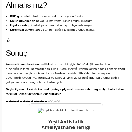
Almalısınız?
ESD garantisi:
Uluslararası standartlara uygun üretim.
Kalite güvencesi:
Dayanıklı malzeme, uzun ömürlü kullanım.
Fiyat avantajı:
Global pazardan daha uygun fiyatlarla erişim.
Kurumsal güven:
1979’dan beri sağlık tekstilinde öncü marka.
⭐
Sonuç
Antistatik ameliyathane terlikleri
, sadece bir giyim ürünü değil, ameliyathane
güvenliğinin temel parçalarından biridir. Statik elektriği kontrol altına alarak hem cihazları
hem de insan sağlığını korur. Labor Medikal Tekstil’in 1979’dan beri süregelen
güvenilirliği, uygun fiyat politikası ve kalite anlayışıyla birleştiğinde, bu ürünler sağlık
çalışanları için en doğru tercih haline gelir.
Peşin fiyatına 3 taksit fırsatıyla, dünya piyasalarından daha uygun fiyatlarla Labor
Medikal Tekstil’den temin edebilirsiniz.
➡️➡️➡️➡️➡️ ➡️➡️➡️➡️➡️ ➡️➡️➡️➡️➡️ ✅✅✅✅✅
Yeşil Antistatik
Ameliyathane Terliği