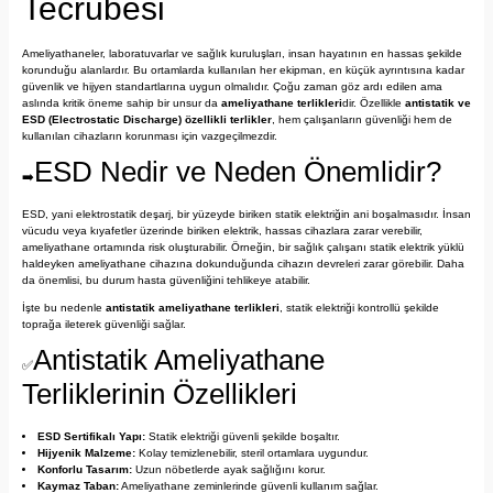
Tecrübesi
Ameliyathaneler, laboratuvarlar ve sağlık kuruluşları, insan hayatının en hassas şekilde
korunduğu alanlardır. Bu ortamlarda kullanılan her ekipman, en küçük ayrıntısına kadar
güvenlik ve hijyen standartlarına uygun olmalıdır. Çoğu zaman göz ardı edilen ama
aslında kritik öneme sahip bir unsur da
ameliyathane terlikleri
dir. Özellikle
antistatik ve
ESD (Electrostatic Discharge) özellikli terlikler
, hem çalışanların güvenliği hem de
kullanılan cihazların korunması için vazgeçilmezdir.
ESD Nedir ve Neden Önemlidir?
➡️
ESD, yani elektrostatik deşarj, bir yüzeyde biriken statik elektriğin ani boşalmasıdır. İnsan
vücudu veya kıyafetler üzerinde biriken elektrik, hassas cihazlara zarar verebilir,
ameliyathane ortamında risk oluşturabilir. Örneğin, bir sağlık çalışanı statik elektrik yüklü
haldeyken ameliyathane cihazına dokunduğunda cihazın devreleri zarar görebilir. Daha
da önemlisi, bu durum hasta güvenliğini tehlikeye atabilir.
İşte bu nedenle
antistatik ameliyathane terlikleri
, statik elektriği kontrollü şekilde
toprağa ileterek güvenliği sağlar.
Antistatik Ameliyathane
✅
Terliklerinin Özellikleri
ESD Sertifikalı Yapı:
Statik elektriği güvenli şekilde boşaltır.
Hijyenik Malzeme:
Kolay temizlenebilir, steril ortamlara uygundur.
Konforlu Tasarım:
Uzun nöbetlerde ayak sağlığını korur.
Kaymaz Taban:
Ameliyathane zeminlerinde güvenli kullanım sağlar.