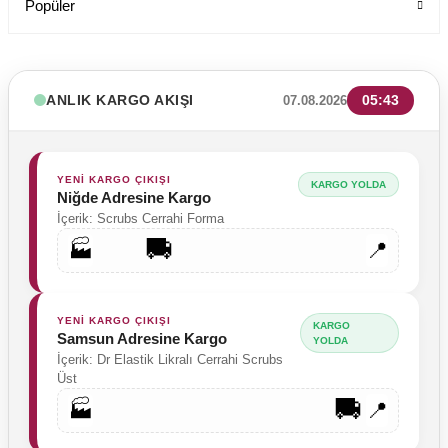
Popüler
ANLIK KARGO AKIŞI
05:43
07.08.2026
YENİ KARGO ÇIKIŞI
KARGO YOLDA
Niğde Adresine Kargo
İçerik: Scrubs Cerrahi Forma
🚚
🏭
📍
YENİ KARGO ÇIKIŞI
KARGO
Samsun Adresine Kargo
YOLDA
İçerik: Dr Elastik Likralı Cerrahi Scrubs
Üst
🚚
🏭
📍