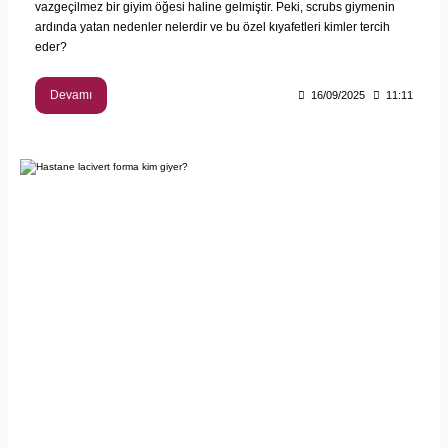
vazgeçilmez bir giyim öğesi haline gelmiştir. Peki, scrubs giymenin
ardında yatan nedenler nelerdir ve bu özel kıyafetleri kimler tercih
eder?
Devamı
16/09/2025
11:11