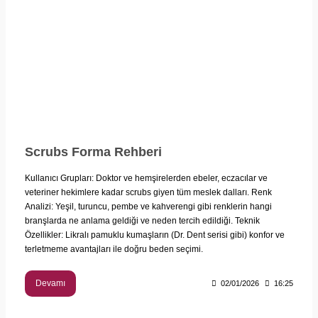
Scrubs Forma Rehberi
Kullanıcı Grupları: Doktor ve hemşirelerden ebeler, eczacılar ve
veteriner hekimlere kadar scrubs giyen tüm meslek dalları. Renk
Analizi: Yeşil, turuncu, pembe ve kahverengi gibi renklerin hangi
branşlarda ne anlama geldiği ve neden tercih edildiği. Teknik
Özellikler: Likralı pamuklu kumaşların (Dr. Dent serisi gibi) konfor ve
terletmeme avantajları ile doğru beden seçimi.
Devamı
02/01/2026
16:25