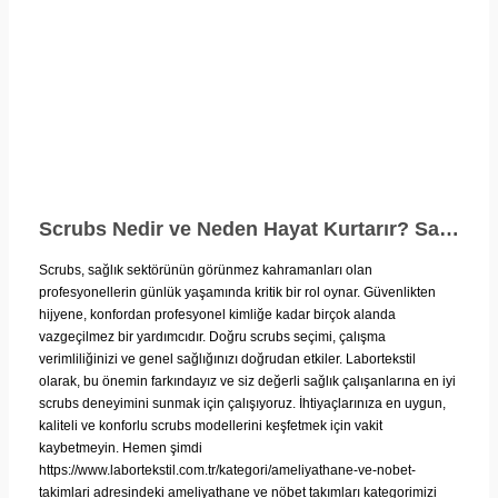
Scrubs Nedir ve Neden Hayat Kurtarır? Sağlık Sektörünün Vazgeçilmezi Hakkında Kapsamlı Rehber
Scrubs, sağlık sektörünün görünmez kahramanları olan
profesyonellerin günlük yaşamında kritik bir rol oynar. Güvenlikten
hijyene, konfordan profesyonel kimliğe kadar birçok alanda
vazgeçilmez bir yardımcıdır. Doğru scrubs seçimi, çalışma
verimliliğinizi ve genel sağlığınızı doğrudan etkiler. Labortekstil
olarak, bu önemin farkındayız ve siz değerli sağlık çalışanlarına en iyi
scrubs deneyimini sunmak için çalışıyoruz. İhtiyaçlarınıza en uygun,
kaliteli ve konforlu scrubs modellerini keşfetmek için vakit
kaybetmeyin. Hemen şimdi
https://www.labortekstil.com.tr/kategori/ameliyathane-ve-nobet-
takimlari adresindeki ameliyathane ve nöbet takımları kategorimizi