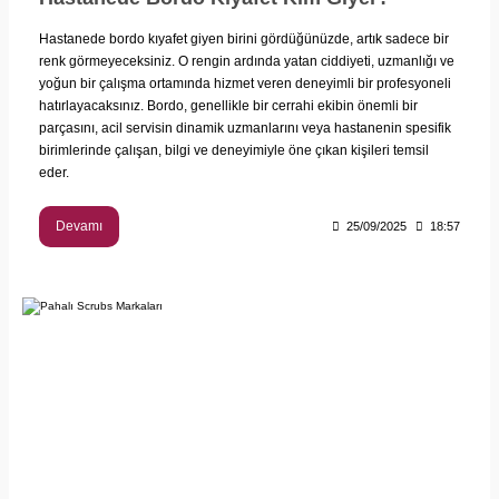
Hastanede bordo kıyafet giyen birini gördüğünüzde, artık sadece bir
renk görmeyeceksiniz. O rengin ardında yatan ciddiyeti, uzmanlığı ve
yoğun bir çalışma ortamında hizmet veren deneyimli bir profesyoneli
hatırlayacaksınız. Bordo, genellikle bir cerrahi ekibin önemli bir
parçasını, acil servisin dinamik uzmanlarını veya hastanenin spesifik
birimlerinde çalışan, bilgi ve deneyimiyle öne çıkan kişileri temsil
eder.
Devamı
25/09/2025
18:57