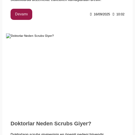
Devamı
16/09/2025
10:02
Doktorlar Neden Scrubs Giyer?
Doktorların scrubs giymesinin en önemli nedeni hijyendir.