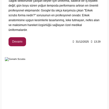
Sağlık sektöründe çalışan beyler için üniforma, sadece bir iş kıyafeti
değil; gün boyu süren yoğun tempoda performansı artıran en önemli
profesyonel ekipmandır. Google’da sıkça karşımıza çıkan "Erkek
scrubs forma nedir?" sorusunun en profesyonel cevabı: Erkek
anatomisine uygun kesimlerle tasarlanmış, leke tutmayan, nefes alan
ve maksimum hareket özgürlüğü sağlayan özel medikal
üniformalardır.
Devamı
31/12/2025
13:29