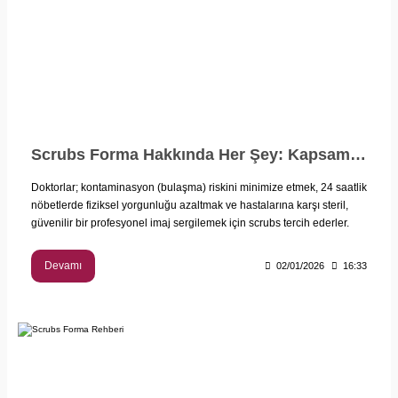
Scrubs Forma Hakkında Her Şey: Kapsamlı Kullanım ve Seçim Rehberi
Doktorlar; kontaminasyon (bulaşma) riskini minimize etmek, 24 saatlik
nöbetlerde fiziksel yorgunluğu azaltmak ve hastalarına karşı steril,
güvenilir bir profesyonel imaj sergilemek için scrubs tercih ederler.
Devamı
02/01/2026
16:33