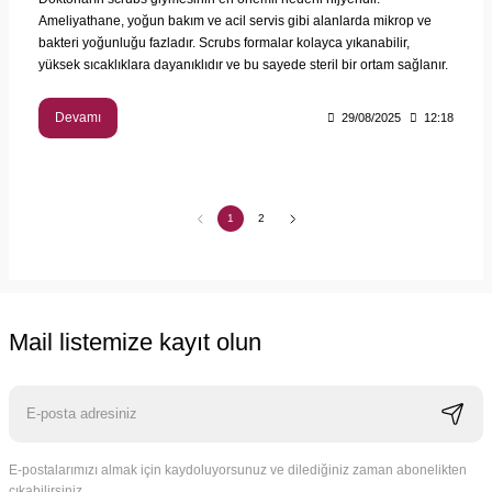
Ameliyathane, yoğun bakım ve acil servis gibi alanlarda mikrop ve
bakteri yoğunluğu fazladır. Scrubs formalar kolayca yıkanabilir,
yüksek sıcaklıklara dayanıklıdır ve bu sayede steril bir ortam sağlanır.
Devamı
29/08/2025
12:18
1
2
Mail listemize kayıt olun
E-postalarımızı almak için kaydoluyorsunuz ve dilediğiniz zaman abonelikten
çıkabilirsiniz.