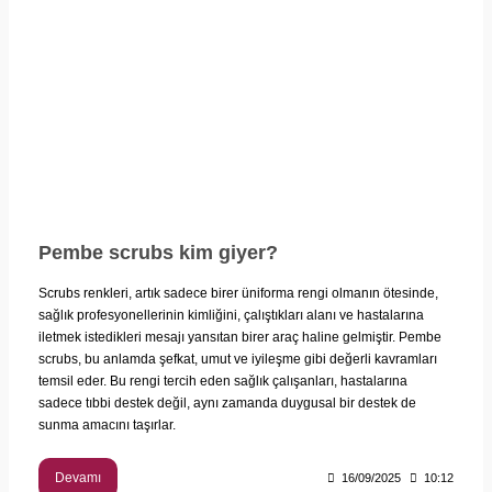
Pembe scrubs kim giyer?
Scrubs renkleri, artık sadece birer üniforma rengi olmanın ötesinde,
sağlık profesyonellerinin kimliğini, çalıştıkları alanı ve hastalarına
iletmek istedikleri mesajı yansıtan birer araç haline gelmiştir. Pembe
scrubs, bu anlamda şefkat, umut ve iyileşme gibi değerli kavramları
temsil eder. Bu rengi tercih eden sağlık çalışanları, hastalarına
sadece tıbbi destek değil, aynı zamanda duygusal bir destek de
sunma amacını taşırlar.
Devamı
16/09/2025
10:12