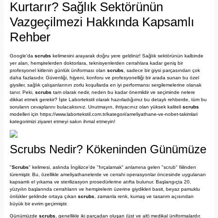
Kurtarır? Sağlık Sektörünün
Vazgeçilmezi Hakkında Kapsamlı
Rehber
Google'da
scrubs
kelimesini arayarak doğru yere geldiniz! Sağlık sektörünün kalbinde
yer alan, hemşirelerden doktorlara, teknisyenlerden cerrahlara kadar geniş bir
profesyonel kitlenin günlük üniforması olan
scrubs
, sadece bir giysi parçasından çok
daha fazlasıdır. Güvenliği, hijyeni, konforu ve profesyonelliği bir arada sunan bu özel
giysiler, sağlık çalışanlarının zorlu koşullarda en iyi performansı sergilemelerine olanak
tanır. Peki,
scrubs
tam olarak nedir, neden bu kadar önemlidir ve seçiminde nelere
dikkat etmek gerekir? İşte Labortekstil olarak hazırladığımız bu detaylı rehberde, tüm bu
soruların cevaplarını bulacaksınız. Unutmayın, ihtiyacınız olan yüksek kaliteli
scrubs
modelleri için
https://www.labortekstil.com.tr/kategori/ameliyathane-ve-nobet-takimlari
kategorimizi ziyaret etmeyi sakın ihmal etmeyin!
Scrubs Nedir? Kökeninden Günümüze
"
Scrubs
" kelimesi, aslında İngilizce'de "fırçalamak" anlamına gelen "scrub" fiilinden
türemiştir. Bu, özellikle ameliyathanelerde ve cerrahi operasyonlar öncesinde uygulanan
kapsamlı el yıkama ve sterilizasyon prosedürlerine atıfta bulunur. Başlangıçta 20.
yüzyılın başlarında cerrahların ve hemşirelerin üzerine giydikleri basit, beyaz pamuklu
önlükler şeklinde ortaya çıkan
scrubs
, zamanla renk, kumaş ve tasarım açısından
büyük bir evrim geçirmiştir.
Günümüzde
scrubs
, genellikle iki parçadan oluşan (üst ve alt) medikal üniformalardır.