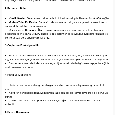
engelleyen ve koku oluşumunu azaltan özel antimikrobiyal özelliklere sahiptir.
2-Kesim ve Kalıp:
Klasik Kesim:
Geleneksel, rahat ve bol bir kesime sahiptir. Hareket özgürlüğü sağlar.
Modern/Slim Fit Kesim:
Daha vücuda oturan, ancak yine de yeterli hareket imkanı
sunan daha şık bir görünüm sunar.
Unisex veya Cinsiyete Özel:
Birçok
scrubs
unisex tasarıma sahipken, kadın ve
erkek figürlerine daha uygun, cinsiyete özel kesimler de mevcuttur. Kişisel tercihinize ve
konforunuza göre seçim yapmalısınız.
3-Cepler ve Fonksiyonellik:
Ne kadar cebe ihtiyacınız var? Kalem, not defteri, telefon, küçük medikal aletler gibi
eşyaları taşımak için yeterli ve stratejik olarak yerleştirilmiş cepler, iş akışınızı kolaylaştırır.
Bazı
scrubs
modellerinde, makas veya diğer keskin aletleri güvenle taşıyabileceğiniz
özel bölmeler bulunabilir.
4-Renk ve Desenler:
Hastanenizin veya çalıştığınız kliniğin belirli bir renk kodu olup olmadığını kontrol
edin.
Koyu renkler lekeleri daha iyi gizlerken, açık renkler profesyonel ve steril bir görünüm
sunar.
Çocuk hastaneleri veya pediatri birimleri için eğlenceli desenli
scrubs
'lar tercih
edilebilir.
5-Beden Doğruluğu: