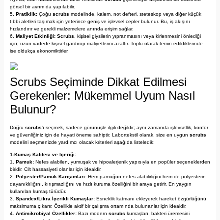
görsel bir ayrım da yapılabilir.
Pratiklik:
Çoğu
scrubs
modelinde, kalem, not defteri, steteskop veya diğer küçük
tıbbi aletleri taşımak için yeterince geniş ve işlevsel cepler bulunur. Bu, iş akışını
hızlandırır ve gerekli malzemelere anında erişim sağlar.
Maliyet Etkinliği:
Scrubs
, kişisel giysilerin yıpranmasını veya kirlenmesini önlediği
için, uzun vadede kişisel gardırop maliyetlerini azaltır. Toplu olarak temin edildiklerinde
ise oldukça ekonomiktirler.
Scrubs Seçiminde Dikkat Edilmesi
Gerekenler: Mükemmel Uyum Nasıl
Bulunur?
Doğru
scrubs
'ı seçmek, sadece görünüşle ilgili değildir; aynı zamanda işlevsellik, konfor
ve güvenliğiniz için de hayati öneme sahiptir. Labortekstil olarak, size en uygun
scrubs
modelini seçmenizde yardımcı olacak kriterleri aşağıda listeledik:
1-Kumaş Kalitesi ve İçeriği:
Pamuk:
Nefes alabilen, yumuşak ve hipoalerjenik yapısıyla en popüler seçeneklerden
biridir. Cilt hassasiyeti olanlar için idealdir.
Polyester/Pamuk Karışımları:
Hem pamuğun nefes alabilirliğini hem de polyesterin
dayanıklılığını, kırışmazlığını ve hızlı kuruma özelliğini bir araya getirir. En yaygın
kullanılan kumaş türüdür.
Spandex/Likra İçerikli Kumaşlar:
Esneklik katmanı ekleyerek hareket özgürlüğünü
maksimuma çıkarır. Özellikle aktif bir çalışma ortamında bulunanlar için idealdir.
Antimikrobiyal Özellikler:
Bazı modern
scrubs
kumaşları, bakteri üremesini