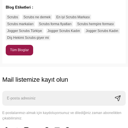
Blog Etiketleri :
Scrubs
Scrubs ne demek
En iyi Scrubs Markası
Scrubs markaları
Scrubs forma fiyatları
Scrubs hemşire forması
Jogger Scrubs Türkiye
Jogger Scrubs Kadın
Jogger Scrubs Kadın
Diş Hekimi Scrubs giyer mi
Tüm Bloglar
Mail listemize kayıt olun
E-postalarımızı almak için kaydoluyorsunuz ve dilediğiniz zaman abonelikten
çıkabilirsiniz.