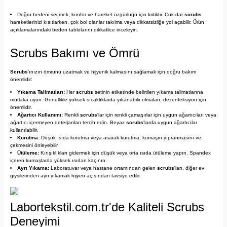
Doğru bedeni seçmek, konfor ve hareket özgürlüğü için kritiktir. Çok dar
scrubs
hareketlerinizi kısıtlarken, çok bol olanlar takılma veya dikkatsizliğe yol açabilir. Ürün
açıklamalarındaki beden tablolarını dikkatlice inceleyin.
Scrubs Bakımı ve Ömrü
Scrubs
'ınızın ömrünü uzatmak ve hijyenik kalmasını sağlamak için doğru bakım
önemlidir:
Yıkama Talimatları:
Her
scrubs
setinin etiketinde belirtilen yıkama talimatlarına
mutlaka uyun. Genellikle yüksek sıcaklıklarda yıkanabilir olmaları, dezenfeksiyon için
önemlidir.
Ağartıcı Kullanımı:
Renkli
scrubs
'lar için renkli çamaşırlar için uygun ağartıcıları veya
ağartıcı içermeyen deterjanları tercih edin. Beyaz
scrubs
'larda uygun ağartıcılar
kullanılabilir.
Kurutma:
Düşük ısıda kurutma veya asarak kurutma, kumaşın yıpranmasını ve
çekmesini önleyebilir.
Ütüleme:
Kırışıklıkları gidermek için düşük veya orta ısıda ütüleme yapın. Spandex
içeren kumaşlarda yüksek ısıdan kaçının.
Ayrı Yıkama:
Laboratuvar veya hastane ortamından gelen
scrubs
'ları, diğer ev
giysilerinden ayrı yıkamak hijyen açısından tavsiye edilir.
Labortekstil.com.tr'de Kaliteli Scrubs
Deneyimi