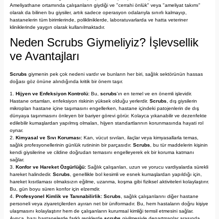
Ameliyathane ortamında çalışanların giydiği ve "cerrahi önlük" veya "ameliyat takımı"
olarak da bilinen bu giysiler, artık sadece operasyon odalarıyla sınırlı kalmayıp,
hastanelerin tüm birimlerinde, polikliniklerde, laboratuvarlarda ve hatta veteriner
kliniklerinde yaygın olarak kullanılmaktadır.
Neden Scrubs Giymeliyiz? İşlevsellik
ve Avantajları
Scrubs
giymenin pek çok nedeni vardır ve bunların her biri, sağlık sektörünün hassas
doğası göz önüne alındığında kritik bir önem taşır.
Hijyen ve Enfeksiyon Kontrolü:
Bu,
scrubs
'ın en temel ve en önemli işlevidir.
Hastane ortamları, enfeksiyon riskinin yüksek olduğu yerlerdir.
Scrubs
, dış giysilerin
mikropları hastane içine taşımasını engellerken, hastane içindeki patojenlerin de dış
dünyaya taşınmasını önleyen bir bariyer görevi görür. Kolayca yıkanabilir ve dezenfekte
edilebilir kumaşlardan yapılmış olmaları, hijyen standartlarının korunmasında hayati rol
oynar.
Kimyasal ve Sıvı Koruması:
Kan, vücut sıvıları, ilaçlar veya kimyasallarla temas,
sağlık profesyonellerinin günlük rutininin bir parçasıdır.
Scrubs
, bu tür maddelerin kişinin
kendi giysilerine ve cildine doğrudan temasını engelleyerek ek bir koruma katmanı
sağlar.
Konfor ve Hareket Özgürlüğü:
Sağlık çalışanları, uzun ve yorucu vardiyalarda sürekli
hareket halindedir.
Scrubs
, genellikle bol kesimli ve esnek kumaşlardan yapıldığı için,
hareket kısıtlaması olmaksızın eğilme, uzanma, koşma gibi fiziksel aktiviteleri kolaylaştırır.
Bu, gün boyu süren konfor için elzemdir.
Profesyonel Kimlik ve Tanınabilirlik:
Scrubs
, sağlık çalışanlarını diğer hastane
personeli veya ziyaretçilerden ayıran net bir üniformadır. Bu, hem hastaların doğru kişiye
ulaşmasını kolaylaştırır hem de çalışanların kurumsal kimliği temsil etmesini sağlar.
Ayrıca, bazı hastanelerde farklı renklerde
scrubs
giyilmesiyle departmanlar arasında