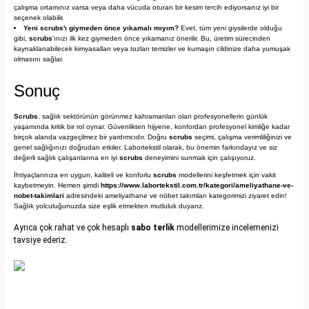
çalışma ortamınız varsa veya daha vücuda oturan bir kesim tercih ediyorsanız iyi bir
seçenek olabilir.
Yeni scrubs'ı giymeden önce yıkamalı mıyım?
Evet, tüm yeni giysilerde olduğu
gibi,
scrubs
'ınızı ilk kez giymeden önce yıkamanız önerilir. Bu, üretim sürecinden
kaynaklanabilecek kimyasalları veya tozları temizler ve kumaşın cildinize daha yumuşak
olmasını sağlar.
Sonuç
Scrubs
, sağlık sektörünün görünmez kahramanları olan profesyonellerin günlük
yaşamında kritik bir rol oynar. Güvenlikten hijyene, konfordan profesyonel kimliğe kadar
birçok alanda vazgeçilmez bir yardımcıdır. Doğru
scrubs
seçimi, çalışma verimliliğinizi ve
genel sağlığınızı doğrudan etkiler. Labortekstil olarak, bu önemin farkındayız ve siz
değerli sağlık çalışanlarına en iyi
scrubs
deneyimini sunmak için çalışıyoruz.
İhtiyaçlarınıza en uygun, kaliteli ve konforlu
scrubs
modellerini keşfetmek için vakit
kaybetmeyin. Hemen şimdi
https://www.labortekstil.com.tr/kategori/ameliyathane-ve-
nobet-takimlari
adresindeki ameliyathane ve nöbet takımları kategorimizi ziyaret edin!
Sağlık yolculuğunuzda size eşlik etmekten mutluluk duyarız.
Ayrıca çok rahat ve çok hesaplı
sabo terlik
modellerimize incelemenizi
tavsiye ederiz.