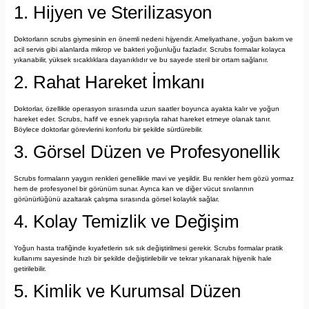
1. Hijyen ve Sterilizasyon
Doktorların scrubs giymesinin en önemli nedeni hijyendir. Ameliyathane, yoğun bakım ve
acil servis gibi alanlarda mikrop ve bakteri yoğunluğu fazladır. Scrubs formalar kolayca
yıkanabilir, yüksek sıcaklıklara dayanıklıdır ve bu sayede steril bir ortam sağlanır.
2. Rahat Hareket İmkanı
Doktorlar, özellikle operasyon sırasında uzun saatler boyunca ayakta kalır ve yoğun
hareket eder. Scrubs, hafif ve esnek yapısıyla rahat hareket etmeye olanak tanır.
Böylece doktorlar görevlerini konforlu bir şekilde sürdürebilir.
3. Görsel Düzen ve Profesyonellik
Scrubs formaların yaygın renkleri genellikle mavi ve yeşildir. Bu renkler hem gözü yormaz
hem de profesyonel bir görünüm sunar. Ayrıca kan ve diğer vücut sıvılarının
görünürlüğünü azaltarak çalışma sırasında görsel kolaylık sağlar.
4. Kolay Temizlik ve Değişim
Yoğun hasta trafiğinde kıyafetlerin sık sık değiştirilmesi gerekir. Scrubs formalar pratik
kullanımı sayesinde hızlı bir şekilde değiştirilebilir ve tekrar yıkanarak hijyenik hale
getirilebilir.
5. Kimlik ve Kurumsal Düzen