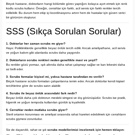
Birçok hastane, doktorların hangi bölümde görev yaptığını kolayca ayırt etmek için renk
kodlu scrubs kullanır. Örneğin, cerrahlar için farklı, acil servis için farklı renkler tercih
edilebilir. Bu durum hem ekip içi koordinasyonu artırır hem de hastalar için güven verici
bir görünüm oluşturur.
SSS (Sıkça Sorulan Sorular)
1. Doktorlar her zaman scrubs mı giyer?
Hayır. Polikliniklerde genellikle beyaz önlük tercih edilir. Ancak ameliyathane, acil servis
ve yoğun bakım gibi alanlarda scrubs daha yaygındır.
2. Doktorların scrubs renkleri neden genellikle mavi ve yeşil?
Bu renkler gözü yormaz, ışık altında daha rahat çalışmayı sağlar ve kan lekesini daha
az belli eder.
3. Scrubs formalar kişisel mi, yoksa hastane tarafından mı verilir?
Birçok hastane scrubs formaları çalışanlarına temin eder. Ancak doktorlar kendi kişisel
tercihlerine göre de scrubs satın alabilir.
4. Scrubs ile beyaz önlük arasındaki fark nedir?
Beyaz önlük daha çok doktorun mesleki simgesi ve dış görünüşüdür. Scrubs ise pratik,
hijyenik ve yoğun tempoda kullanılan günlük iş kıyafetidir.
5. Cerrahlar neden mutlaka scrubs giyer?
Steril ortamın korunması ve ameliyat sırasında rahat hareket edebilmek için cerrahların
scrubs giymesi zorunludur.
Siz de dayanıklı, rahat ve şık
scrubs modellerimizi incelemek için hemen tıklayın: