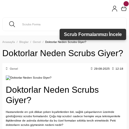
Scrub Formalarımızı İncele
Anasayfa
Bloglar
Genel
Doktorlar Neden Scrubs Giyer?
Doktorlar Neden Scrubs Giyer?
Genel
29-08-2025
12:18
Doktorlar Neden Scrubs
Giyer?
Hastanelerde en çok dikkat çeken kıyafetlerden biri, sağlık çalışanlarının üzerinde
gördüğümüz scrubs formalarıdır. Çoğu kişi scrubs’ı sadece hemşire veya teknisyenlerle
ilişkilendirse de aslında doktorlar da bu özel formaları sıklıkla tercih etmektedir. Peki
doktorların scrubs giymesinin nedeni nedir?