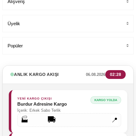
Alışveriş
Üyelik
Popüler
ANLIK KARGO AKIŞI
02:28
06.08.2026
YENİ KARGO ÇIKIŞI
KARGO YOLDA
Burdur Adresine Kargo
İçerik: Erkek Sabo Terlik
🚚
🏭
📍