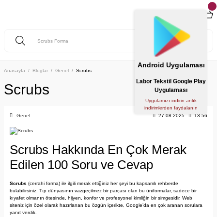
Android Uygulaması
Anasayfa
Bloglar
Genel
Scrubs
Labor Tekstil Google Play
Scrubs
Uygulaması
Uygulamızı indirin anlık
indirimlerden faydalanın
Genel
27-08-2025
13:56
Scrubs Hakkında En Çok Merak
Edilen 100 Soru ve Cevap
Scrubs
(cerrahi forma) ile ilgili merak ettiğiniz her şeyi bu kapsamlı rehberde
bulabilirsiniz. Tıp dünyasının vazgeçilmez bir parçası olan bu üniformalar, sadece bir
kıyafet olmanın ötesinde, hijyen, konfor ve profesyonel kimliğin bir simgesidir. Web
siteniz için özel olarak hazırlanan bu özgün içerikte, Google’da en çok aranan sorulara
yanıt verdik.