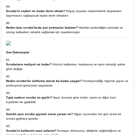
Scrubs'ın cepleri ne kadar derin olmalı?
İhtiyaç duyulan malzemelerin düşmeden
taşınmasını sağlayacak kadar derin olmalıdır.
Neden bazı scrubs'larda yan yırtmaçlar bulunur?
Hareket serbestliğini artırmak ve
oturup kalkarken rahatlık sağlamak için tasarlanmıştır.
Son Dokunuşlar
Scrubsların maliyeti ne kadar?
Ürünün kalitesine, markasına ve satın alındığı adete
göre değişir.
Neden scrubs'lar üniforma olarak bu kadar yaygın?
Fonksiyonelliği, hijyenik yapısı ve
profesyonel görünümü sayesinde.
Tıpta sadece scrubs mı giyilir?
Hayır, duruma göre önlük, tulum ve diğer özel
kıyafetler de giyilebilir.
Sürekli aynı scrubs giymek sorun yaratır mı?
Hijyen açısından her gün temiz bir
scrubs giyilmesi gerekir.
Scrubs'ın kalitesini nasıl anlarım?
Kumaşın dokusuna, dikişlerin sağlamlığına ve