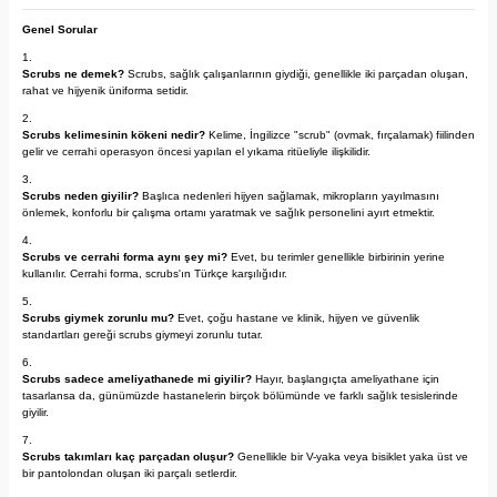
Genel Sorular
Scrubs ne demek?
Scrubs, sağlık çalışanlarının giydiği, genellikle iki parçadan oluşan,
rahat ve hijyenik üniforma setidir.
Scrubs kelimesinin kökeni nedir?
Kelime, İngilizce "scrub" (ovmak, fırçalamak) fiilinden
gelir ve cerrahi operasyon öncesi yapılan el yıkama ritüeliyle ilişkilidir.
Scrubs neden giyilir?
Başlıca nedenleri hijyen sağlamak, mikropların yayılmasını
önlemek, konforlu bir çalışma ortamı yaratmak ve sağlık personelini ayırt etmektir.
Scrubs ve cerrahi forma aynı şey mi?
Evet, bu terimler genellikle birbirinin yerine
kullanılır. Cerrahi forma, scrubs'ın Türkçe karşılığıdır.
Scrubs giymek zorunlu mu?
Evet, çoğu hastane ve klinik, hijyen ve güvenlik
standartları gereği scrubs giymeyi zorunlu tutar.
Scrubs sadece ameliyathanede mi giyilir?
Hayır, başlangıçta ameliyathane için
tasarlansa da, günümüzde hastanelerin birçok bölümünde ve farklı sağlık tesislerinde
giyilir.
Scrubs takımları kaç parçadan oluşur?
Genellikle bir V-yaka veya bisiklet yaka üst ve
bir pantolondan oluşan iki parçalı setlerdir.