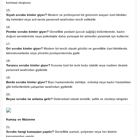
kontrast oluşturur.
Siyah scrubs kimler giyer?
Modern ve profesyonel bir görünüm arayan özel klinikler,
diş hekimleri veya acil servis personeli tarafından tercih edilebilir.
Pembe scrubs kimler giyer?
Genellikle pediatri (çocuk sağlığı) bölümlerinde, kadın
doğum servislerinde veya psikolojide daha yumuşak bir atmosfer yaratmak için kullanılır.
Gri scrubs kimler giyer?
Modern bir tercih olarak görülür ve genellikle özel kliniklerde,
laboratuvarlarda veya yönetim pozisyonlarında giyilir.
Turuncu scrubs kimler giyer?
Kuruma özel bir renk kodu olabilir veya nadiren destek
personeli tarafından giyilebilir.
Bordo scrubs kimler giyer?
Bazı hastanelerde dahiliye, onkoloji veya kadın hastalıkları
gibi bölümlerdeki çalışanlar tarafından giyilebilir.
Beyaz scrubs ne anlama gelir?
Geleneksel olarak temizlik, saflık ve otoriteyi simgeler.
Kumaş ve Malzeme
Scrubs hangi kumaştan yapılır?
Genellikle pamuk, polyester veya her ikisinin
karışımından yapılır.