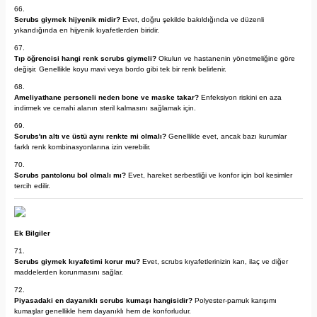
Scrubs giymek hijyenik midir?
Evet, doğru şekilde bakıldığında ve düzenli
yıkandığında en hijyenik kıyafetlerden biridir.
Tıp öğrencisi hangi renk scrubs giymeli?
Okulun ve hastanenin yönetmeliğine göre
değişir. Genellikle koyu mavi veya bordo gibi tek bir renk belirlenir.
Ameliyathane personeli neden bone ve maske takar?
Enfeksiyon riskini en aza
indirmek ve cerrahi alanın steril kalmasını sağlamak için.
Scrubs'ın altı ve üstü aynı renkte mi olmalı?
Genellikle evet, ancak bazı kurumlar
farklı renk kombinasyonlarına izin verebilir.
Scrubs pantolonu bol olmalı mı?
Evet, hareket serbestliği ve konfor için bol kesimler
tercih edilir.
Ek Bilgiler
Scrubs giymek kıyafetimi korur mu?
Evet, scrubs kıyafetlerinizin kan, ilaç ve diğer
maddelerden korunmasını sağlar.
Piyasadaki en dayanıklı scrubs kumaşı hangisidir?
Polyester-pamuk karışımı
kumaşlar genellikle hem dayanıklı hem de konforludur.