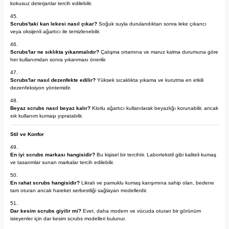
kokusuz deterjanlar tercih edilebilir.
Scrubs'taki kan lekesi nasıl çıkar?
Soğuk suyla durulandıktan sonra leke çıkarıcı
veya oksijenli ağartıcı ile temizlenebilir.
Scrubs'lar ne sıklıkta yıkanmalıdır?
Çalışma ortamına ve maruz kalma durumuna göre
her kullanımdan sonra yıkanması önerilir.
Scrubs'lar nasıl dezenfekte edilir?
Yüksek sıcaklıkta yıkama ve kurutma en etkili
dezenfeksiyon yöntemidir.
Beyaz scrubs nasıl beyaz kalır?
Klorlu ağartıcı kullanılarak beyazlığı korunabilir, ancak
sık kullanım kumaşı yıpratabilir.
Stil ve Konfor
En iyi scrubs markası hangisidir?
Bu kişisel bir tercihtir. Labortekstil gibi kaliteli kumaş
ve tasarımlar sunan markalar tercih edilebilir.
En rahat scrubs hangisidir?
Likralı ve pamuklu kumaş karışımına sahip olan, bedene
tam oturan ancak hareket serbestliği sağlayan modellerdir.
Dar kesim scrubs giyilir mi?
Evet, daha modern ve vücuda oturan bir görünüm
isteyenler için dar kesim scrubs modelleri bulunur.