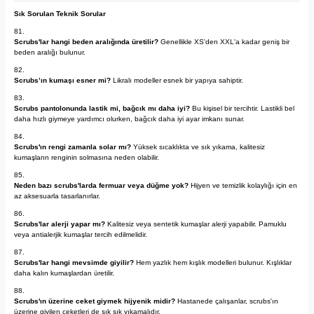
Sık Sorulan Teknik Sorular
Scrubs'lar hangi beden aralığında üretilir?
Genellikle XS'den XXL'a kadar geniş bir
beden aralığı bulunur.
Scrubs’ın kumaşı esner mi?
Likralı modeller esnek bir yapıya sahiptir.
Scrubs pantolonunda lastik mi, bağcık mı daha iyi?
Bu kişisel bir tercihtir. Lastikli bel
daha hızlı giymeye yardımcı olurken, bağcık daha iyi ayar imkanı sunar.
Scrubs'ın rengi zamanla solar mı?
Yüksek sıcaklıkta ve sık yıkama, kalitesiz
kumaşların renginin solmasına neden olabilir.
Neden bazı scrubs'larda fermuar veya düğme yok?
Hijyen ve temizlik kolaylığı için en
az aksesuarla tasarlanırlar.
Scrubs'lar alerji yapar mı?
Kalitesiz veya sentetik kumaşlar alerji yapabilir. Pamuklu
veya antialerjik kumaşlar tercih edilmelidir.
Scrubs'lar hangi mevsimde giyilir?
Hem yazlık hem kışlık modelleri bulunur. Kışlıklar
daha kalın kumaşlardan üretilir.
Scrubs'ın üzerine ceket giymek hijyenik midir?
Hastanede çalışanlar, scrubs'ın
üzerine giyilen ceketleri de sık sık yıkamalıdır.