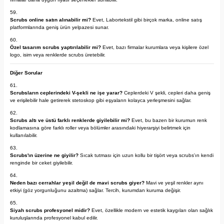
Scrubs online satın alınabilir mi?
Evet, Labortekstil gibi birçok marka, online satış
platformlarında geniş ürün yelpazesi sunar.
Özel tasarım scrubs yaptırılabilir mi?
Evet, bazı firmalar kurumlara veya kişilere özel
logo, isim veya renklerde scrubs üretebilir.
Diğer Sorular
Scrubsların ceplerindeki V-şekli ne işe yarar?
Ceplerdeki V şekli, cepleri daha geniş
ve erişilebilir hale getirerek stetoskop gibi eşyaların kolayca yerleşmesini sağlar.
Scrubs altı ve üstü farklı renklerde giyilebilir mi?
Evet, bu bazen bir kurumun renk
kodlamasına göre farklı roller veya bölümler arasındaki hiyerarşiyi belirtmek için
kullanılabilir.
Scrubs'ın üzerine ne giyilir?
Sıcak tutması için uzun kollu bir tişört veya scrubs'ın kendi
renginde bir ceket giyilebilir.
Neden bazı cerrahlar yeşil değil de mavi scrubs giyer?
Mavi ve yeşil renkler aynı
etkiyi (göz yorgunluğunu azaltma) sağlar. Tercih, kurumdan kuruma değişir.
Siyah scrubs profesyonel midir?
Evet, özellikle modern ve estetik kaygıları olan sağlık
kuruluşlarında profesyonel kabul edilir.