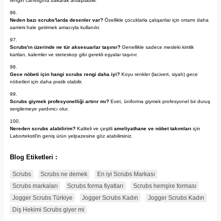
rengin canlılığına bakarak anlaşılabilir.
Neden bazı scrubs'larda desenler var?
Özellikle çocuklarla çalışanlar için ortamı daha
samimi hale getirmek amacıyla kullanılır.
Scrubs'ın üzerinde ne tür aksesuarlar taşınır?
Genellikle sadece mesleki kimlik
kartları, kalemler ve steteskop gibi gerekli eşyalar taşınır.
Gece nöbeti için hangi scrubs rengi daha iyi?
Koyu renkler (lacivert, siyah) gece
nöbetleri için daha pratik olabilir.
Scrubs giymek profesyonelliği artırır mı?
Evet, üniforma giymek profesyonel bir duruş
sergilemeye yardımcı olur.
Nereden scrubs alabilirim?
Kaliteli ve çeşitli
ameliyathane ve nöbet takımları
için
Labortekstil'in geniş ürün yelpazesine göz atabilirsiniz.
Blog Etiketleri :
Scrubs
Scrubs ne demek
En iyi Scrubs Markası
Scrubs markaları
Scrubs forma fiyatları
Scrubs hemşire forması
Jogger Scrubs Türkiye
Jogger Scrubs Kadın
Jogger Scrubs Kadın
Diş Hekimi Scrubs giyer mi