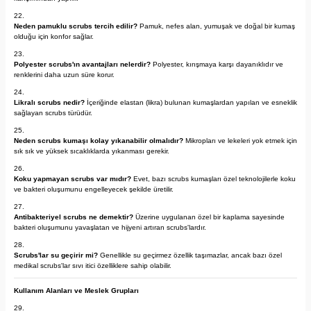
Neden pamuklu scrubs tercih edilir?
Pamuk, nefes alan, yumuşak ve doğal bir kumaş
olduğu için konfor sağlar.
Polyester scrubs'ın avantajları nelerdir?
Polyester, kırışmaya karşı dayanıklıdır ve
renklerini daha uzun süre korur.
Likralı scrubs nedir?
İçeriğinde elastan (likra) bulunan kumaşlardan yapılan ve esneklik
sağlayan scrubs türüdür.
Neden scrubs kumaşı kolay yıkanabilir olmalıdır?
Mikropları ve lekeleri yok etmek için
sık sık ve yüksek sıcaklıklarda yıkanması gerekir.
Koku yapmayan scrubs var mıdır?
Evet, bazı scrubs kumaşları özel teknolojilerle koku
ve bakteri oluşumunu engelleyecek şekilde üretilir.
Antibakteriyel scrubs ne demektir?
Üzerine uygulanan özel bir kaplama sayesinde
bakteri oluşumunu yavaşlatan ve hijyeni artıran scrubs'lardır.
Scrubs'lar su geçirir mi?
Genellikle su geçirmez özellik taşımazlar, ancak bazı özel
medikal scrubs'lar sıvı itici özelliklere sahip olabilir.
Kullanım Alanları ve Meslek Grupları