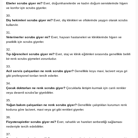
Ebeler scrubs giyer mi?
Evet, doğumhanelerde ve kadın doğum servislerinde hijyen
ve konfor için scrubs giyerler.
Diş hekimleri scrubs giyer mi?
Evet, diş klinikleri ve ofislerinde yaygın olarak scrubs
kullanılır.
Veterinerler scrubs giyer mi?
Evet, hayvan hastaneleri ve kliniklerinde hijyen ve
pratiklik için scrubs giyerler.
Tıp öğrencileri scrubs giyer mi?
Evet, staj ve klinik eğitimleri sırasında genellikle belirli
bir renk scrubs giymeleri zorunludur.
Acil servis çalışanları ne renk scrubs giyer?
Genellikle koyu mavi, lacivert veya gri
gibi profesyonel tonları tercih ederler.
Çocuk doktorları ne renk scrubs giyer?
Çocuklarla iletişim kurmak için canlı renkler
veya desenli scrubs'lar giyebilirler.
Yoğun bakım çalışanları ne renk scrubs giyer?
Genellikle çalıştıkları kurumun renk
koduna göre lacivert, mavi veya gri gibi renkleri giyerler.
Fizyoterapistler scrubs giyer mi?
Evet, rahatlık ve hareket serbestliği sağlaması
nedeniyle tercih edebilirler.