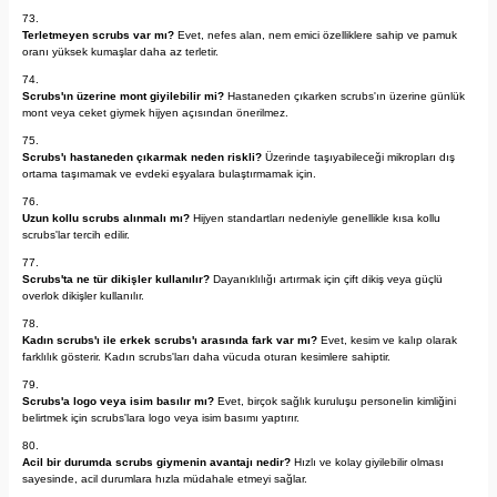
Terletmeyen scrubs var mı?
Evet, nefes alan, nem emici özelliklere sahip ve pamuk
oranı yüksek kumaşlar daha az terletir.
Scrubs'ın üzerine mont giyilebilir mi?
Hastaneden çıkarken scrubs'ın üzerine günlük
mont veya ceket giymek hijyen açısından önerilmez.
Scrubs'ı hastaneden çıkarmak neden riskli?
Üzerinde taşıyabileceği mikropları dış
ortama taşımamak ve evdeki eşyalara bulaştırmamak için.
Uzun kollu scrubs alınmalı mı?
Hijyen standartları nedeniyle genellikle kısa kollu
scrubs'lar tercih edilir.
Scrubs'ta ne tür dikişler kullanılır?
Dayanıklılığı artırmak için çift dikiş veya güçlü
overlok dikişler kullanılır.
Kadın scrubs'ı ile erkek scrubs'ı arasında fark var mı?
Evet, kesim ve kalıp olarak
farklılık gösterir. Kadın scrubs'ları daha vücuda oturan kesimlere sahiptir.
Scrubs'a logo veya isim basılır mı?
Evet, birçok sağlık kuruluşu personelin kimliğini
belirtmek için scrubs'lara logo veya isim basımı yaptırır.
Acil bir durumda scrubs giymenin avantajı nedir?
Hızlı ve kolay giyilebilir olması
sayesinde, acil durumlara hızla müdahale etmeyi sağlar.