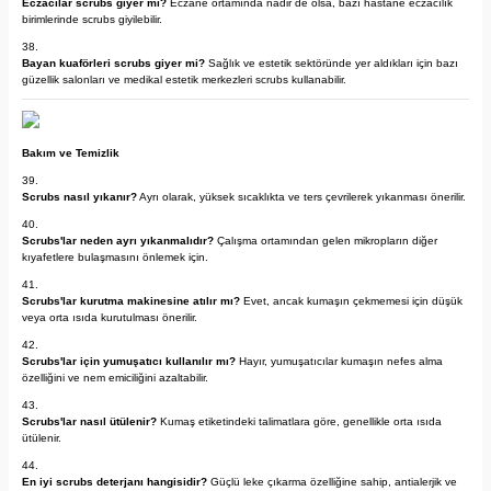
Eczacılar scrubs giyer mi?
Eczane ortamında nadir de olsa, bazı hastane eczacılık
birimlerinde scrubs giyilebilir.
Bayan kuaförleri scrubs giyer mi?
Sağlık ve estetik sektöründe yer aldıkları için bazı
güzellik salonları ve medikal estetik merkezleri scrubs kullanabilir.
Bakım ve Temizlik
Scrubs nasıl yıkanır?
Ayrı olarak, yüksek sıcaklıkta ve ters çevrilerek yıkanması önerilir.
Scrubs'lar neden ayrı yıkanmalıdır?
Çalışma ortamından gelen mikropların diğer
kıyafetlere bulaşmasını önlemek için.
Scrubs'lar kurutma makinesine atılır mı?
Evet, ancak kumaşın çekmemesi için düşük
veya orta ısıda kurutulması önerilir.
Scrubs'lar için yumuşatıcı kullanılır mı?
Hayır, yumuşatıcılar kumaşın nefes alma
özelliğini ve nem emiciliğini azaltabilir.
Scrubs'lar nasıl ütülenir?
Kumaş etiketindeki talimatlara göre, genellikle orta ısıda
ütülenir.
En iyi scrubs deterjanı hangisidir?
Güçlü leke çıkarma özelliğine sahip, antialerjik ve