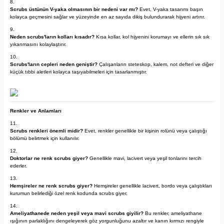
Scrubs üstünün V-yaka olmasının bir nedeni var mı?
Evet, V-yaka tasarımı başın
kolayca geçmesini sağlar ve yüzeyinde en az sayıda dikiş bulundurarak hijyeni artırır.
Neden scrubs'ların kolları kısadır?
Kısa kollar, kol hijyenini korumayı ve ellerin sık sık
yıkanmasını kolaylaştırır.
Scrubs'ların cepleri neden geniştir?
Çalışanların steteskop, kalem, not defteri ve diğer
küçük tıbbi aletleri kolayca taşıyabilmeleri için tasarlanmıştır.
Renkler ve Anlamları
Scrubs renkleri önemli midir?
Evet, renkler genellikle bir kişinin rolünü veya çalıştığı
bölümü belirtmek için kullanılır.
Doktorlar ne renk scrubs giyer?
Genellikle mavi, lacivert veya yeşil tonlarını tercih
ederler.
Hemşireler ne renk scrubs giyer?
Hemşireler genellikle lacivert, bordo veya çalıştıkları
kurumun belirlediği özel renk kodunda scrubs giyer.
Ameliyathanede neden yeşil veya mavi scrubs giyilir?
Bu renkler, ameliyathane
ışığının parlaklığını dengeleyerek göz yorgunluğunu azaltır ve kanın kırmızı rengiyle