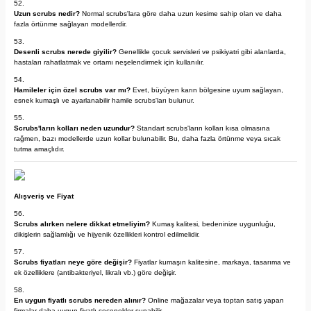
Uzun scrubs nedir?
Normal scrubs'lara göre daha uzun kesime sahip olan ve daha
fazla örtünme sağlayan modellerdir.
Desenli scrubs nerede giyilir?
Genellikle çocuk servisleri ve psikiyatri gibi alanlarda,
hastaları rahatlatmak ve ortamı neşelendirmek için kullanılır.
Hamileler için özel scrubs var mı?
Evet, büyüyen karın bölgesine uyum sağlayan,
esnek kumaşlı ve ayarlanabilir hamile scrubs'ları bulunur.
Scrubs'ların kolları neden uzundur?
Standart scrubs'ların kolları kısa olmasına
rağmen, bazı modellerde uzun kollar bulunabilir. Bu, daha fazla örtünme veya sıcak
tutma amaçlıdır.
Alışveriş ve Fiyat
Scrubs alırken nelere dikkat etmeliyim?
Kumaş kalitesi, bedeninize uygunluğu,
dikişlerin sağlamlığı ve hijyenik özellikleri kontrol edilmelidir.
Scrubs fiyatları neye göre değişir?
Fiyatlar kumaşın kalitesine, markaya, tasarıma ve
ek özelliklere (antibakteriyel, likralı vb.) göre değişir.
En uygun fiyatlı scrubs nereden alınır?
Online mağazalar veya toptan satış yapan
firmalar daha uygun fiyatlı seçenekler sunabilir.