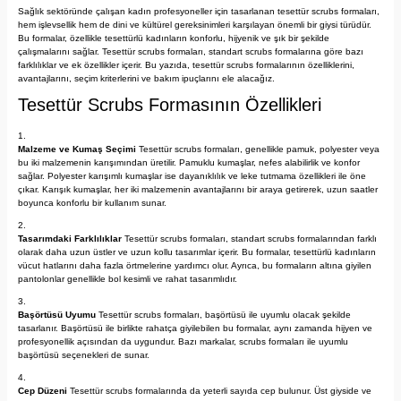
Sağlık sektöründe çalışan kadın profesyoneller için tasarlanan tesettür scrubs formaları,
hem işlevsellik hem de dini ve kültürel gereksinimleri karşılayan önemli bir giysi türüdür.
Bu formalar, özellikle tesettürlü kadınların konforlu, hijyenik ve şık bir şekilde
çalışmalarını sağlar. Tesettür scrubs formaları, standart scrubs formalarına göre bazı
farklılıklar ve ek özellikler içerir. Bu yazıda, tesettür scrubs formalarının özelliklerini,
avantajlarını, seçim kriterlerini ve bakım ipuçlarını ele alacağız.
Tesettür Scrubs Formasının Özellikleri
Malzeme ve Kumaş Seçimi
Tesettür scrubs formaları, genellikle pamuk, polyester veya
bu iki malzemenin karışımından üretilir. Pamuklu kumaşlar, nefes alabilirlik ve konfor
sağlar. Polyester karışımlı kumaşlar ise dayanıklılık ve leke tutmama özellikleri ile öne
çıkar. Karışık kumaşlar, her iki malzemenin avantajlarını bir araya getirerek, uzun saatler
boyunca konforlu bir kullanım sunar.
Tasarımdaki Farklılıklar
Tesettür scrubs formaları, standart scrubs formalarından farklı
olarak daha uzun üstler ve uzun kollu tasarımlar içerir. Bu formalar, tesettürlü kadınların
vücut hatlarını daha fazla örtmelerine yardımcı olur. Ayrıca, bu formaların altına giyilen
pantolonlar genellikle bol kesimli ve rahat tasarımlıdır.
Başörtüsü Uyumu
Tesettür scrubs formaları, başörtüsü ile uyumlu olacak şekilde
tasarlanır. Başörtüsü ile birlikte rahatça giyilebilen bu formalar, aynı zamanda hijyen ve
profesyonellik açısından da uygundur. Bazı markalar, scrubs formaları ile uyumlu
başörtüsü seçenekleri de sunar.
Cep Düzeni
Tesettür scrubs formalarında da yeterli sayıda cep bulunur. Üst giyside ve