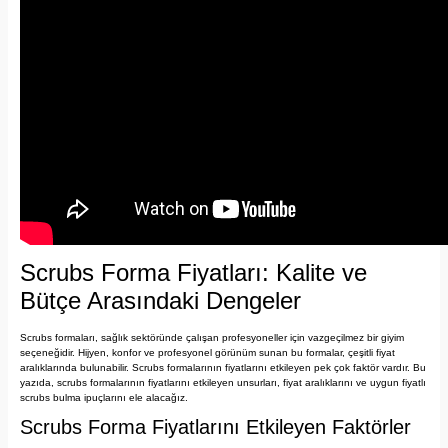
Scrubs Forma Fiyatları: Kalite ve
Bütçe Arasındaki Dengeler
Scrubs formaları, sağlık sektöründe çalışan profesyoneller için vazgeçilmez bir giyim
seçeneğidir. Hijyen, konfor ve profesyonel görünüm sunan bu formalar, çeşitli fiyat
aralıklarında bulunabilir. Scrubs formalarının fiyatlarını etkileyen pek çok faktör vardır. Bu
yazıda, scrubs formalarının fiyatlarını etkileyen unsurları, fiyat aralıklarını ve uygun fiyatlı
scrubs bulma ipuçlarını ele alacağız.
Scrubs Forma Fiyatlarını Etkileyen Faktörler