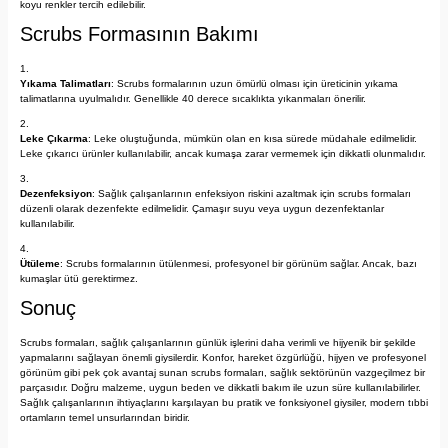
koyu renkler tercih edilebilir.
Scrubs Formasının Bakımı
Yıkama Talimatları
: Scrubs formalarının uzun ömürlü olması için üreticinin yıkama
talimatlarına uyulmalıdır. Genellikle 40 derece sıcaklıkta yıkanmaları önerilir.
Leke Çıkarma
: Leke oluştuğunda, mümkün olan en kısa sürede müdahale edilmelidir.
Leke çıkarıcı ürünler kullanılabilir, ancak kumaşa zarar vermemek için dikkatli olunmalıdır.
Dezenfeksiyon
: Sağlık çalışanlarının enfeksiyon riskini azaltmak için scrubs formaları
düzenli olarak dezenfekte edilmelidir. Çamaşır suyu veya uygun dezenfektanlar
kullanılabilir.
Ütüleme
: Scrubs formalarının ütülenmesi, profesyonel bir görünüm sağlar. Ancak, bazı
kumaşlar ütü gerektirmez.
Sonuç
Scrubs formaları, sağlık çalışanlarının günlük işlerini daha verimli ve hijyenik bir şekilde
yapmalarını sağlayan önemli giysilerdir. Konfor, hareket özgürlüğü, hijyen ve profesyonel
görünüm gibi pek çok avantaj sunan scrubs formaları, sağlık sektörünün vazgeçilmez bir
parçasıdır. Doğru malzeme, uygun beden ve dikkatli bakım ile uzun süre kullanılabilirler.
Sağlık çalışanlarının ihtiyaçlarını karşılayan bu pratik ve fonksiyonel giysiler, modern tıbbi
ortamların temel unsurlarından biridir.