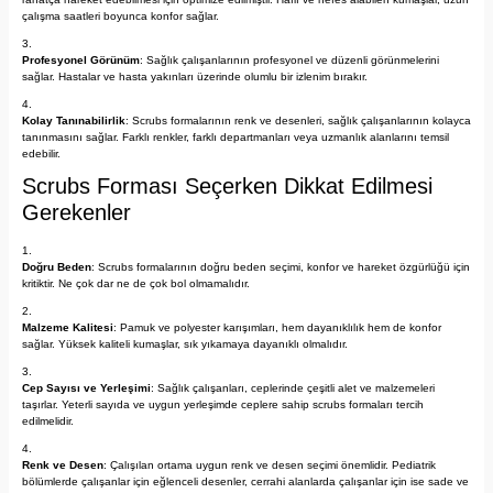
çalışma saatleri boyunca konfor sağlar.
Profesyonel Görünüm
: Sağlık çalışanlarının profesyonel ve düzenli görünmelerini
sağlar. Hastalar ve hasta yakınları üzerinde olumlu bir izlenim bırakır.
Kolay Tanınabilirlik
: Scrubs formalarının renk ve desenleri, sağlık çalışanlarının kolayca
tanınmasını sağlar. Farklı renkler, farklı departmanları veya uzmanlık alanlarını temsil
edebilir.
Scrubs Forması Seçerken Dikkat Edilmesi
Gerekenler
Doğru Beden
: Scrubs formalarının doğru beden seçimi, konfor ve hareket özgürlüğü için
kritiktir. Ne çok dar ne de çok bol olmamalıdır.
Malzeme Kalitesi
: Pamuk ve polyester karışımları, hem dayanıklılık hem de konfor
sağlar. Yüksek kaliteli kumaşlar, sık yıkamaya dayanıklı olmalıdır.
Cep Sayısı ve Yerleşimi
: Sağlık çalışanları, ceplerinde çeşitli alet ve malzemeleri
taşırlar. Yeterli sayıda ve uygun yerleşimde ceplere sahip scrubs formaları tercih
edilmelidir.
Renk ve Desen
: Çalışılan ortama uygun renk ve desen seçimi önemlidir. Pediatrik
bölümlerde çalışanlar için eğlenceli desenler, cerrahi alanlarda çalışanlar için ise sade ve