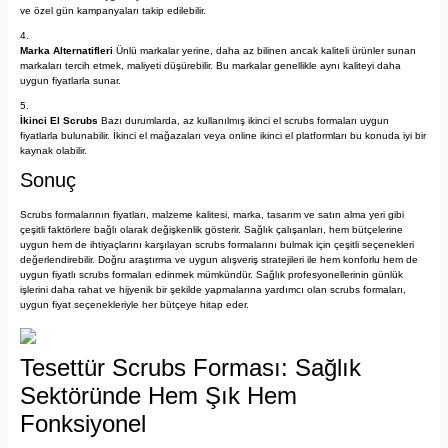
ve özel gün kampanyaları takip edilebilir.
Marka Alternatifleri
Ünlü markalar yerine, daha az bilinen ancak kaliteli ürünler sunan
markaları tercih etmek, maliyeti düşürebilir. Bu markalar genellikle aynı kaliteyi daha
uygun fiyatlarla sunar.
İkinci El Scrubs
Bazı durumlarda, az kullanılmış ikinci el scrubs formaları uygun
fiyatlarla bulunabilir. İkinci el mağazaları veya online ikinci el platformları bu konuda iyi bir
kaynak olabilir.
Sonuç
Scrubs formalarının fiyatları, malzeme kalitesi, marka, tasarım ve satın alma yeri gibi
çeşitli faktörlere bağlı olarak değişkenlik gösterir. Sağlık çalışanları, hem bütçelerine
uygun hem de ihtiyaçlarını karşılayan scrubs formalarını bulmak için çeşitli seçenekleri
değerlendirebilir. Doğru araştırma ve uygun alışveriş stratejileri ile hem konforlu hem de
uygun fiyatlı scrubs formaları edinmek mümkündür. Sağlık profesyonellerinin günlük
işlerini daha rahat ve hijyenik bir şekilde yapmalarına yardımcı olan scrubs formaları,
uygun fiyat seçenekleriyle her bütçeye hitap eder.
Tesettür Scrubs Forması: Sağlık
Sektöründe Hem Şık Hem
Fonksiyonel