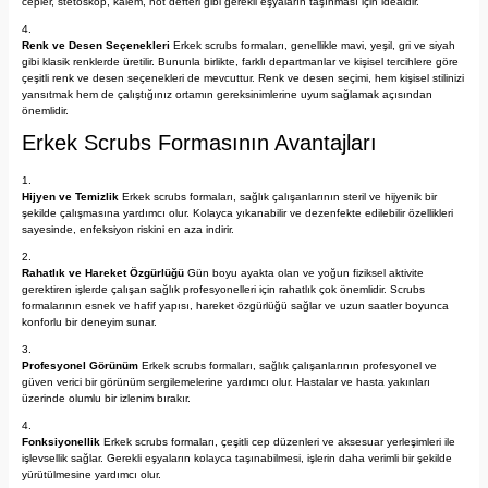
cepler, stetoskop, kalem, not defteri gibi gerekli eşyaların taşınması için idealdir.
Renk ve Desen Seçenekleri
Erkek scrubs formaları, genellikle mavi, yeşil, gri ve siyah
gibi klasik renklerde üretilir. Bununla birlikte, farklı departmanlar ve kişisel tercihlere göre
çeşitli renk ve desen seçenekleri de mevcuttur. Renk ve desen seçimi, hem kişisel stilinizi
yansıtmak hem de çalıştığınız ortamın gereksinimlerine uyum sağlamak açısından
önemlidir.
Erkek Scrubs Formasının Avantajları
Hijyen ve Temizlik
Erkek scrubs formaları, sağlık çalışanlarının steril ve hijyenik bir
şekilde çalışmasına yardımcı olur. Kolayca yıkanabilir ve dezenfekte edilebilir özellikleri
sayesinde, enfeksiyon riskini en aza indirir.
Rahatlık ve Hareket Özgürlüğü
Gün boyu ayakta olan ve yoğun fiziksel aktivite
gerektiren işlerde çalışan sağlık profesyonelleri için rahatlık çok önemlidir. Scrubs
formalarının esnek ve hafif yapısı, hareket özgürlüğü sağlar ve uzun saatler boyunca
konforlu bir deneyim sunar.
Profesyonel Görünüm
Erkek scrubs formaları, sağlık çalışanlarının profesyonel ve
güven verici bir görünüm sergilemelerine yardımcı olur. Hastalar ve hasta yakınları
üzerinde olumlu bir izlenim bırakır.
Fonksiyonellik
Erkek scrubs formaları, çeşitli cep düzenleri ve aksesuar yerleşimleri ile
işlevsellik sağlar. Gerekli eşyaların kolayca taşınabilmesi, işlerin daha verimli bir şekilde
yürütülmesine yardımcı olur.