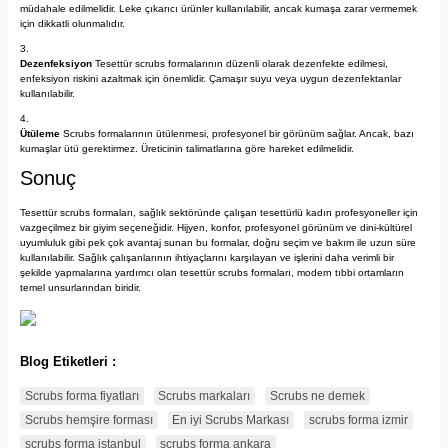
müdahale edilmelidir. Leke çıkarıcı ürünler kullanılabilir, ancak kumaşa zarar vermemek
için dikkatli olunmalıdır.
Dezenfeksiyon
Tesettür scrubs formalarının düzenli olarak dezenfekte edilmesi,
enfeksiyon riskini azaltmak için önemlidir. Çamaşır suyu veya uygun dezenfektanlar
kullanılabilir.
Ütüleme
Scrubs formalarının ütülenmesi, profesyonel bir görünüm sağlar. Ancak, bazı
kumaşlar ütü gerektirmez. Üreticinin talimatlarına göre hareket edilmelidir.
Sonuç
Tesettür scrubs formaları, sağlık sektöründe çalışan tesettürlü kadın profesyoneller için
vazgeçilmez bir giyim seçeneğidir. Hijyen, konfor, profesyonel görünüm ve dini-kültürel
uyumluluk gibi pek çok avantaj sunan bu formalar, doğru seçim ve bakım ile uzun süre
kullanılabilir. Sağlık çalışanlarının ihtiyaçlarını karşılayan ve işlerini daha verimli bir
şekilde yapmalarına yardımcı olan tesettür scrubs formaları, modern tıbbi ortamların
temel unsurlarından biridir.
Blog Etiketleri :
Scrubs forma fiyatları
Scrubs markaları
Scrubs ne demek
Scrubs hemşire forması
En iyi Scrubs Markası
scrubs forma izmir
scrubs forma istanbul
scrubs forma ankara