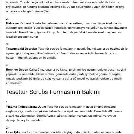
önemlidir. Çok dar veya çok bol scrubs formaları, hem rahatsız edici olabilir hem de
profesyonel görünümü olumsuz etkileyebilir. Vücut ölçülerinize uygun bir beden seçimi,
rahat ve şık bir görünüm sağlar.
Malzeme Kalitesi
Scrubs formalarının malzeme kalitesi, uzun ömürlü ve konforlu bir
kullanım için kritiktir. Yüksek kaliteli kumaşlar, sık yıkamaya ve yoğun kullanıma dayanıklı
olmalıdır. Pamuk ve polyester karışımları, hem dayanıklılık hem de konfor açısından
ideal bir seçenek sunar.
Tasarımdaki Detaylar
Tesettür scrubs formalarının uzunluğu, kol yapısı ve başörtüsü ile
uyumu gibi detaylara dikkat edilmelidir. Uzun üstler ve uzun kollu tasarımlar, vücut
hatlarını örtmek açısından önemlidir.
Renk ve Desen
Çalıştığınız ortama ve kişisel tercihlerinize uygun renk ve desen seçimi
yapmak da önemlidir. Klasik renkler, genellikle daha profesyonel bir görünüm sağlar.
Ancak, pediatrik bölümlerde çalışıyorsanız daha eğlenceli ve parlak renkler de tercih
edebilirsiniz.
Tesettür Scrubs Formasının Bakımı
Yıkama Talimatlarına Uyum
Tesettür scrubs formalarının uzun ömürlü olmasını
sağlamak için üreticinin yıkama talimatlarına uyulması önemlidir. Genellikle 40 derece
sıcaklıkta yıkanmaları önerilir. Ayrıca, ağartıcı kullanmaktan kaçınılmalı ve uygun
deterjanlarla yıkanmalıdır.
Leke Çıkarma
Scrubs formalarında leke oluştuğunda, mümkün olan en kısa sürede