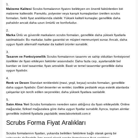
Malzeme Kalitesi
Scrubs formalarının fiyatını belirleyen en önemli faktörlerden biri
malzeme kalitesidir. Pamuklu, polyester veya karışık kumaşlardan üretilen scrubs
formaları, farklı fiyat aralıklarında olabilir. Yüksek kaliteli kumaşlar, genellikle daha
pahalıdır ancak daha uzun ömürlü ve konforludur.
Marka
Ünlü ve güvenilir markaların scrubs formaları, genellikle daha yüksek fiyatlarla
satılmaktadır. Bu markalar, kalite garantisi ve müşteri memnuniyeti sunar. Ancak, daha
uygun fiyatlı alternatif markalar da kaliteli ürünler sunabilir.
Tasarım ve Fonksiyonellik
Scrubs formalarının tasarımı ve sahip oldukları fonksiyonel
özellikler de fiyatı etkileyen faktörler arasındadır. Daha fazla cep, ayarlanabilir bel
bantları ve özel tasarımlar, fiyatı artırabilir. Basit ve temel tasarımlar genellikle daha
uygun fiyatlıdır.
Renk ve Desen
Standart renklerdeki (mavi, yeşil, beyaz) scrubs formaları, genellikle
daha uygun fiyatlıdır. Özel desenler ve renkler, özellikle pediatrik veya estetik alanlarda
çalışanlar için tercih edilen seçenekler, daha yüksek fiyatlara satılabilir.
Satın Alma Yeri
Scrubs formalarını nereden satın aldığınız da fiyatı etkileyebilir. Online
mağazalar, fiziksel mağazalara göre daha uygun fiyatlar sunabilir. Ayrıca, toptan alımlar
genellikle indirimli fiyatlarla yapılabilir. www.labortekstil.com.tr
Scrubs Forma Fiyat Aralıkları
Scrubs formalarının fiyatları, yukarıda belirtilen faktörlere bağlı olarak geniş bir
yelpazede değişebilir. İşte genel olarak scrubs formalarının fiyat aralıkları: