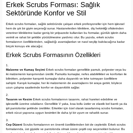
Erkek Scrubs Forması: Sağlık
Sektöründe Konfor ve Stil
Erkek scrubs formaları, sağlık sektöründe çalışan erkek profesyoneller için hem işlevsel
hem de şık bir giyim seçeneği sunar. Hastanelerden kliniklere, diş hekimliği ofislerinden
veteriner kliniklerine kadar geniş bir yelpazede kullanılan bu formalar, günlük işlerin daha
verimli ve rahat bir şekilde yürütülmesine yardımcı olur. Bu yazıda, erkek scrubs
formalarının özelliklerinden, sağladığı avantajlardan ve nasıl seçilip bakılacağına kadar
birçok konuyu ele alacağız.
Erkek Scrubs Formasının Özellikleri
Malzeme ve Kumaş Seçimi
Erkek scrubs formaları genellikle pamuk, polyester veya bu
iki malzemenin karışımından üretilir. Pamuklu kumaşlar, nefes alabilirlikleri ve konforları ile
bilinirken, polyester karışımlı kumaşlar daha dayanıklı ve leke tutmayan özelliklere
sahiptir. Karışık kumaşlar, her iki malzemenin de avantajlarını bir araya getirir, böylece
uzun çalışma saatlerinde konfor ve dayanıklılık sağlar.
Tasarım ve Kesim
Erkek scrubs formalarının tasarımı, rahat hareket edebilme ve
işlevsellik üzerine odaklanır. Genellikle V yaka, kısa kollu üstler ve elastik bel bantlı ya da
ipli pantolonlar şeklinde üretilirler. Erkekler için özel olarak tasarlanmış scrubs formaları,
erkek vücut yapısına uygun kesimleri ile daha iyi bir uyum ve rahatlık sunar.
Cep Düzeni
Scrubs formalarının en önemli özelliklerinden biri de cepleridir. Erkek scrubs
formalarında, üst giyside ve pantolonda olmak üzere çeşitli cep seçenekleri bulunur. Bu