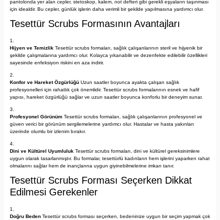
pantolonda yer alan cepler, stetoskop, kalem, not defteri gibi gerekli eşyaların taşınması
için idealdir. Bu cepler, günlük işlerin daha verimli bir şekilde yapılmasına yardımcı olur.
Tesettür Scrubs Formasının Avantajları
Hijyen ve Temizlik
Tesettür scrubs formaları, sağlık çalışanlarının steril ve hijyenik bir
şekilde çalışmalarına yardımcı olur. Kolayca yıkanabilir ve dezenfekte edilebilir özellikleri
sayesinde enfeksiyon riskini en aza indirir.
Konfor ve Hareket Özgürlüğü
Uzun saatler boyunca ayakta çalışan sağlık
profesyonelleri için rahatlık çok önemlidir. Tesettür scrubs formalarının esnek ve hafif
yapısı, hareket özgürlüğü sağlar ve uzun saatler boyunca konforlu bir deneyim sunar.
Profesyonel Görünüm
Tesettür scrubs formaları, sağlık çalışanlarının profesyonel ve
güven verici bir görünüm sergilemelerine yardımcı olur. Hastalar ve hasta yakınları
üzerinde olumlu bir izlenim bırakır.
Dini ve Kültürel Uyumluluk
Tesettür scrubs formaları, dini ve kültürel gereksinimlere
uygun olarak tasarlanmıştır. Bu formalar, tesettürlü kadınların hem işlerini yaparken rahat
olmalarını sağlar hem de inançlarına uygun giyinebilmelerine imkan tanır.
Tesettür Scrubs Forması Seçerken Dikkat
Edilmesi Gerekenler
Doğru Beden
Tesettür scrubs forması seçerken, bedeninize uygun bir seçim yapmak çok