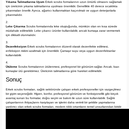
Yıkama Talimatlarına Uyum
Erkek scrubs formalarının uzun ömürlü olmasını sağlamak
için üreticinin yıkama talimatlarına uyulması önemlidir. Genellikle 40 derece sıcaklıkta
yıkanmaları önerilir. Ayrıca, ağartıcı kullanmaktan kaçınılmalı ve uygun deterjanlarla
yıkanmalıdır.
Leke Çıkarma
Scrubs formalarında leke oluştuğunda, mümkün olan en kısa sürede
müdahale edilmelidir. Leke çıkarıcı ürünler kullanılabilir, ancak kumaşa zarar vermemek
için dikkatli olunmalıdır.
Dezenfeksiyon
Erkek scrubs formalarının düzenli olarak dezenfekte edilmesi,
enfeksiyon riskini azaltmak için önemlidir. Çamaşır suyu veya uygun dezenfektanlar
kullanılabilir.
Ütüleme
Scrubs formalarının ütülenmesi, profesyonel bir görünüm sağlar. Ancak, bazı
kumaşlar ütü gerektirmez. Üreticinin talimatlarına göre hareket edilmelidir.
Sonuç
Erkek scrubs formaları, sağlık sektöründe çalışan erkek profesyoneller için vazgeçilmez
bir giyim seçeneğidir. Hijyen, konfor, profesyonel görünüm ve fonksiyonellik gibi birçok
avantaj sunan bu formalar, doğru seçim ve bakım ile uzun süre kullanılabilir. Sağlık
çalışanlarının ihtiyaçlarını karşılayan ve işlerini daha verimli bir şekilde yapmalarına
yardımcı olan erkek scrubs formaları, modern tıbbi ortamların temel unsurlarından biridir