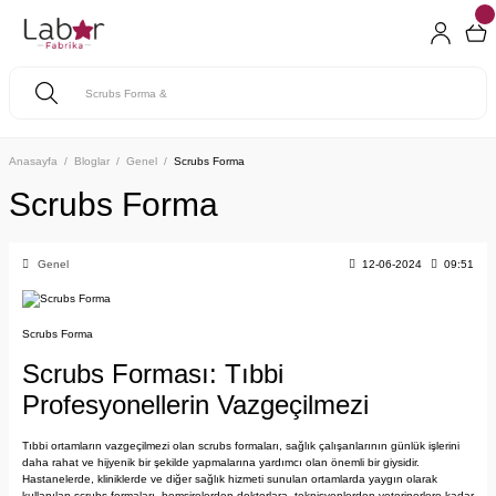
Anasayfa
Bloglar
Genel
Scrubs Forma
Scrubs Forma
Genel
12-06-2024
09:51
Scrubs Forma
Scrubs Forması: Tıbbi
Profesyonellerin Vazgeçilmezi
Tıbbi ortamların vazgeçilmezi olan scrubs formaları, sağlık çalışanlarının günlük işlerini
daha rahat ve hijyenik bir şekilde yapmalarına yardımcı olan önemli bir giysidir.
Hastanelerde, kliniklerde ve diğer sağlık hizmeti sunulan ortamlarda yaygın olarak
kullanılan scrubs formaları, hemşirelerden doktorlara, teknisyenlerden veterinerlere kadar