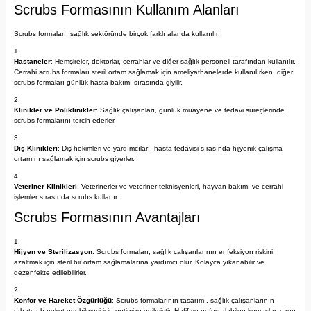
Scrubs Formasının Kullanım Alanları
Scrubs formaları, sağlık sektöründe birçok farklı alanda kullanılır:
Hastaneler
: Hemşireler, doktorlar, cerrahlar ve diğer sağlık personeli tarafından kullanılır.
Cerrahi scrubs formaları steril ortam sağlamak için ameliyathanelerde kullanılırken, diğer
scrubs formaları günlük hasta bakımı sırasında giyilir.
Klinikler ve Poliklinikler
: Sağlık çalışanları, günlük muayene ve tedavi süreçlerinde
scrubs formalarını tercih ederler.
Diş Klinikleri
: Diş hekimleri ve yardımcıları, hasta tedavisi sırasında hijyenik çalışma
ortamını sağlamak için scrubs giyerler.
Veteriner Klinikleri
: Veterinerler ve veteriner teknisyenleri, hayvan bakımı ve cerrahi
işlemler sırasında scrubs kullanır.
Scrubs Formasının Avantajları
Hijyen ve Sterilizasyon
: Scrubs formaları, sağlık çalışanlarının enfeksiyon riskini
azaltmak için steril bir ortam sağlamalarına yardımcı olur. Kolayca yıkanabilir ve
dezenfekte edilebilirler.
Konfor ve Hareket Özgürlüğü
: Scrubs formalarının tasarımı, sağlık çalışanlarının
rahatça hareket edebilmesi için optimize edilmiştir. Hafif ve nefes alabilen kumaşlar, uzun