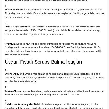
Temel Modeller
Temel ve basit tasarımlara sahip scrubs formaları, genellikle 1500-2000
TL aralığında bulunabilir. Bu modeller, standart kumaşlardan üretilir ve genellikle daha az
cep ve aksesuar içerir.
Orta Seviye Modeller
Daha kaliteli kumaşlardan üretilen ve ek fonksiyonel özelliklere
sahip scrubs formaları, 1500-2000 TL aralığında olabilir. Bu modeller, daha fazla cep,
ayarlanabilir bantlar ve çeşitli renk seçenekleri sunar.
Premium Modeller
En yüksek kaliteli kumaşlardan üretilen ve en fazla fonksiyonel
özelliğe sahip premium scrubs formaları, 1500-2000 TL ve üzeri fiyatlarla satılabilir. Bu
modeller, ünlü markalar tarafından üretilir ve genellikle en yüksek konfor ve dayanıklılık
standartlarına sahiptir.
Uygun Fiyatlı Scrubs Bulma İpuçları
Online Alışveriş
Online mağazalar, genellikle daha geniş bir ürün yelpazesi ve daha
uygun fiyatlar sunar. Ayrıca, indirimler ve özel kampanyalar da online alışverişte daha sık
karşılaşılan avantajlardandır.
Toptan Alımlar
Scrubs formalarını toplu olarak satın almak, genellikle birim fiyatı düşürür.
Hastaneler veya klinikler, toplu alımlar yaparak maliyetleri azaltabilir.
İndirim ve Kampanyalar
Belirli dönemlerde yapılan indirim ve kampanyalar, scrubs
formalarını daha uygun fiyatlarla satın alma fırsatı sunar. Özellikle sezon sonu indirimleri