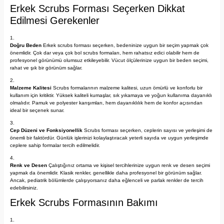
Erkek Scrubs Forması Seçerken Dikkat
Edilmesi Gerekenler
Doğru Beden
Erkek scrubs forması seçerken, bedeninize uygun bir seçim yapmak çok
önemlidir. Çok dar veya çok bol scrubs formaları, hem rahatsız edici olabilir hem de
profesyonel görünümü olumsuz etkileyebilir. Vücut ölçülerinize uygun bir beden seçimi,
rahat ve şık bir görünüm sağlar.
Malzeme Kalitesi
Scrubs formalarının malzeme kalitesi, uzun ömürlü ve konforlu bir
kullanım için kritiktir. Yüksek kaliteli kumaşlar, sık yıkamaya ve yoğun kullanıma dayanıklı
olmalıdır. Pamuk ve polyester karışımları, hem dayanıklılık hem de konfor açısından
ideal bir seçenek sunar.
Cep Düzeni ve Fonksiyonellik
Scrubs forması seçerken, ceplerin sayısı ve yerleşimi de
önemli bir faktördür. Günlük işlerinizi kolaylaştıracak yeterli sayıda ve uygun yerleşimde
ceplere sahip formalar tercih edilmelidir.
Renk ve Desen
Çalıştığınız ortama ve kişisel tercihlerinize uygun renk ve desen seçimi
yapmak da önemlidir. Klasik renkler, genellikle daha profesyonel bir görünüm sağlar.
Ancak, pediatrik bölümlerde çalışıyorsanız daha eğlenceli ve parlak renkler de tercih
edebilirsiniz.
Erkek Scrubs Formasının Bakımı