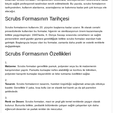
birçok sağlık profesyoneli tarafından tercih edilmektedir. Bu yazıda, scrubs formalarının
tarihçesinden, kullanım alanlarına, avantajlarına ve bakımına kadar pek çok konuyu ele
alacağız.
Scrubs Formasının Tarihçesi
Scrubs formalarının kullanımı 20. yüzyılın başlarına kadar uzanır. İlk olarak cerrahi
prosedürlerde kullanılan bu formalar, hijyenin ve sterilizasyonun önem kazanmasıyla
birlikte yaygınlaşmıştır. 1940'larda, II. Dünya Savaşı sırasında cerrahların ve sağlık
personelinin steril giysiler giymesi gerekliliğiyle birlikte scrubs formaları standart hale
gelmiştir. Başlangıçta beyaz olan bu formalar, zamanla daha pratik ve estetik renklerle
değiştirilmiştir.
Scrubs Formasının Özellikleri
Malzeme
: Scrubs formaları genellikle pamuk, polyester veya bu iki malzemenin
karışımından yapılır. Pamuklu kumaşlar nefes alabilirliği ve konforu ile bilinirken,
polyester karışımlı kumaşlar dayanıklılık ve leke tutmama özellikleri sağlar.
Tasarım
: Scrubs formalarının tasarımı, hareket özgürlüğü sağlamak amacıyla oldukça
basittir. Genellikle V yaka, kısa kollu üst ve elastik bel bantlı ya da ipli pantolon
şeklindedir.
Renk ve Desen
: Scrubs formaları, mavi ve yeşil gibi temel renklerde yaygın olarak
bulunur. Bununla birlikte, pediatrik bölümlerde çalışan sağlık çalışanları için daha
eğlenceli desenler ve parlak renkler de mevcuttur.