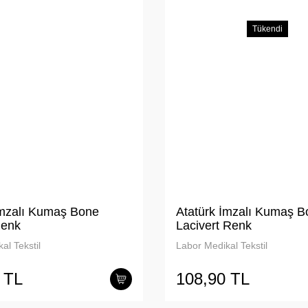
Tükendi
İmzalı Kumaş Bone
Atatürk İmzalı Kumaş B
Renk
Lacivert Renk
al Tekstil
Labor Medikal Tekstil
 TL
108,90 TL