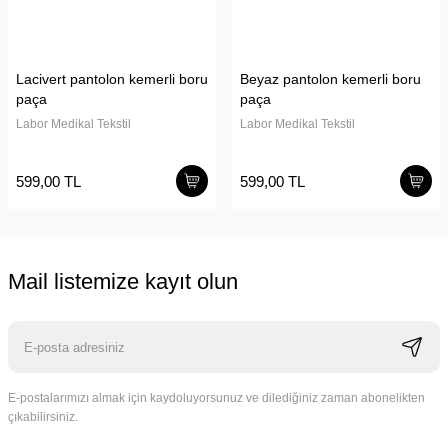
Lacivert pantolon kemerli boru
Beyaz pantolon kemerli boru
paça
paça
Labor Medikal Tekstil
Labor Medikal Tekstil
599,00 TL
599,00 TL
Mail listemize kayıt olun
E-postalarımızı almak için kaydoluyorsunuz ve dilediğiniz zaman abonelikten
çıkabilirsiniz.