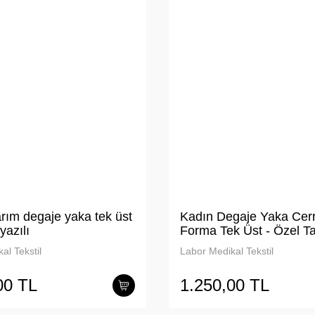
rım degaje yaka tek üst
Kadın Degaje Yaka Cerr
yazılı
Forma Tek Üst - Özel T
al Tekstil
Labor Medikal Tekstil
00 TL
1.250,00 TL