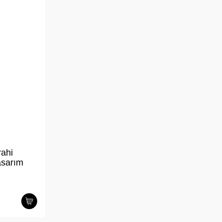
ahi
asarım