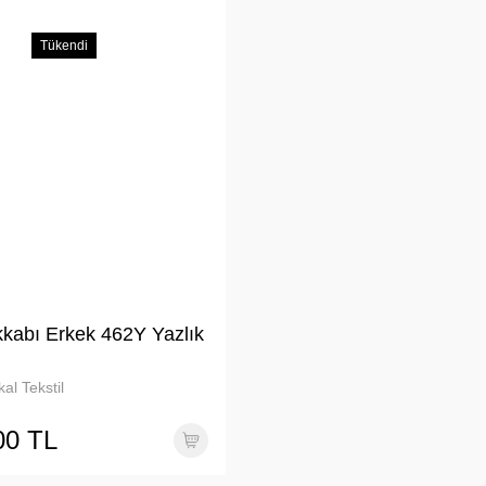
Tükendi
kkabı Erkek 462Y Yazlık
al Tekstil
00 TL