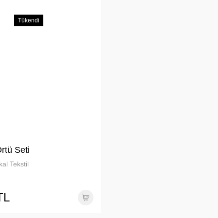
Tükendi
rtü Seti
al Tekstil
TL