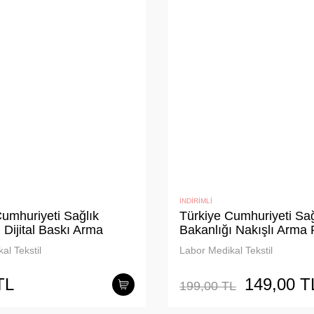
İNDİRİMLİ
umhuriyeti Sağlık
Türkiye Cumhuriyeti Sağ
 Dijital Baskı Arma
Bakanlığı Nakışlı Arma 
Logo (7 cm Çap)
Kumaş Logo (7 cm Çap
al Tekstil
Labor Medikal Tekstil
TL
149,00 T
199,00 TL