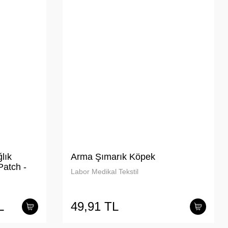
lık
Arma Şımarık Köpek
Patch -
Labor Medikal Tekstil
)
L
49,91 TL