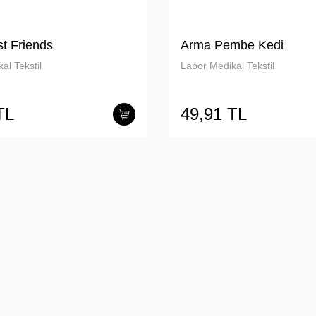
t Friends
Arma Pembe Kedi
al Tekstil
Labor Medikal Tekstil
TL
49,91 TL