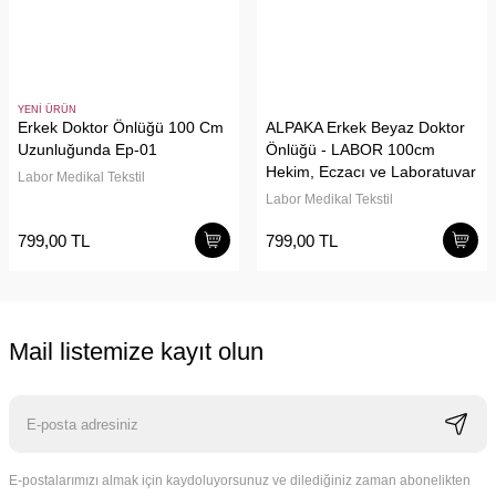
YENİ ÜRÜN
Erkek Doktor Önlüğü 100 Cm
ALPAKA Erkek Beyaz Doktor
Uzunluğunda Ep-01
Önlüğü - LABOR 100cm
Hekim, Eczacı ve Laboratuvar
Labor Medikal Tekstil
(EP-01)
Labor Medikal Tekstil
799,00 TL
799,00 TL
Mail listemize kayıt olun
E-postalarımızı almak için kaydoluyorsunuz ve dilediğiniz zaman abonelikten