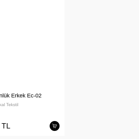
nlük Erkek Ec-02
al Tekstil
 TL