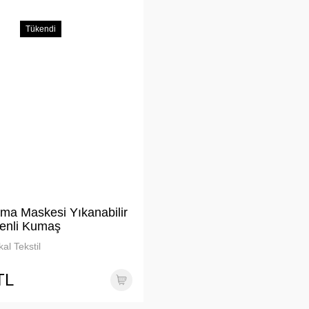
Tükendi
ma Maskesi Yıkanabilir
enli Kumaş
al Tekstil
TL