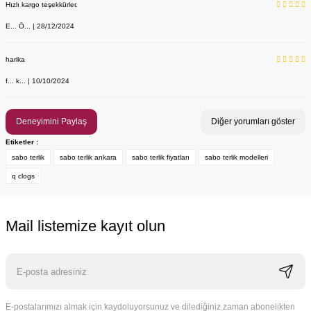
Hızlı kargo teşekkürler.
E... Ö... | 28/12/2024
harika
f... k... | 10/10/2024
Deneyimini Paylaş
Diğer yorumları göster
Etiketler :
sabo terlik
sabo terlik ankara
sabo terlik fiyatları
sabo terlik modelleri
q clogs
Mail listemize kayıt olun
E-postalarımızı almak için kaydoluyorsunuz ve dilediğiniz zaman abonelikten