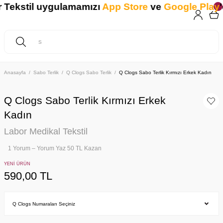
ekstil uygulamamızı
App Store
ve
Google Play
'd
Anasayfa
Sabo Terlik
Q Clogs Sabo Terlik
Q Clogs Sabo Terlik Kırmızı Erkek Kadın
Q Clogs Sabo Terlik Kırmızı Erkek
Kadın
Labor Medikal Tekstil
1 Yorum – Yorum Yaz 50 TL Kazan
YENİ ÜRÜN
590,00 TL