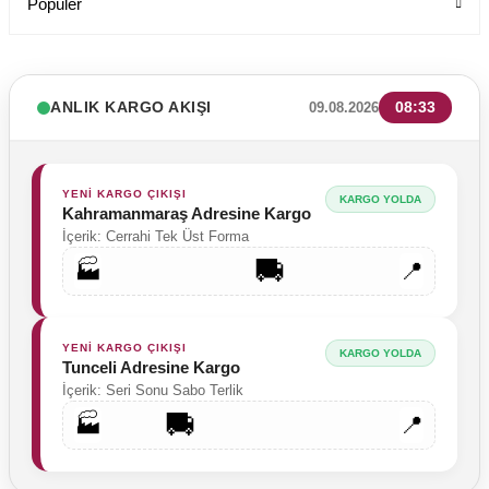
Popüler
ANLIK KARGO AKIŞI
08:33
09.08.2026
YENİ KARGO ÇIKIŞI
KARGO YOLDA
Kahramanmaraş Adresine Kargo
İçerik: Cerrahi Tek Üst Forma
🚚
🏭
📍
YENİ KARGO ÇIKIŞI
KARGO YOLDA
Tunceli Adresine Kargo
Mutlu Doktorlar Kadın Forma Üst Siyah Beyaz Kırmızı Renk
İçerik: Seri Sonu Sabo Terlik
Labor Medikal Tekstil
🚚
🏭
📍
749,00 TL