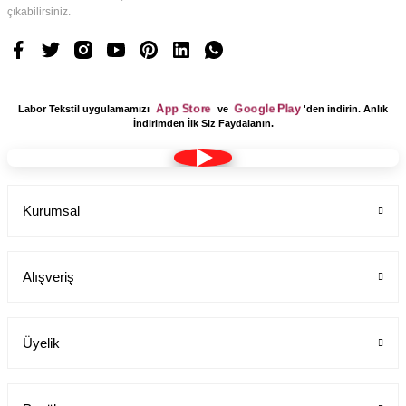
çıkabilirsiniz.
Mutlu Doktorlar Yazılı Siyah Kırmızı Erkek Üst
Labor Medikal Tekstil
App Store
Google Play
Labor Tekstil uygulamamızı
ve
'den indirin. Anlık
749,00 TL
İndirimden İlk Siz Faydalanın.
Kurumsal
Alışveriş
Üyelik