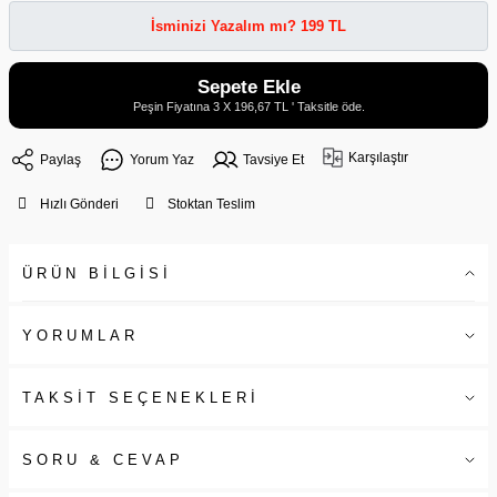
İsminizi Yazalım mı? 199 TL
Sepete Ekle
Peşin Fiyatına 3 X 196,67 TL ' Taksitle öde.
Karşılaştır
Paylaş
Yorum Yaz
Tavsiye Et
Hızlı Gönderi
Stoktan Teslim
ÜRÜN BİLGİSİ
YORUMLAR
TAKSİT SEÇENEKLERİ
SORU & CEVAP