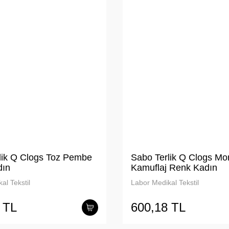
lik Q Clogs Toz Pembe
Sabo Terlik Q Clogs Mo
dın
Kamuflaj Renk Kadın
al Tekstil
Labor Medikal Tekstil
 TL
600,18 TL