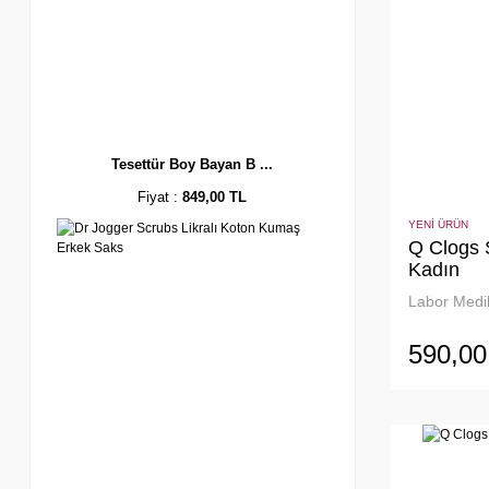
Tesettür Boy Bayan B ...
Fiyat :
849,00 TL
YENİ ÜRÜN
Q Clogs S
Kadın
Labor Medik
590,00