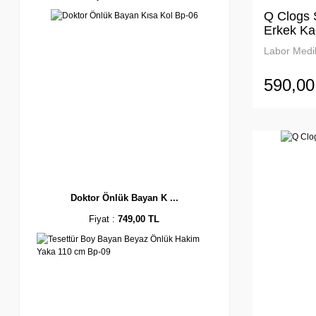
Q Clogs S
Erkek Ka
Labor Medik
590,00
Doktor Önlük Bayan K ...
Fiyat :
749,00 TL