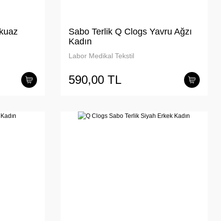
rkuaz
Sabo Terlik Q Clogs Yavru Ağzı
Kadın
Labor Medikal Tekstil
590,00 TL