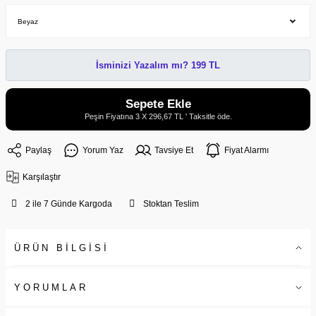
İsminizi Yazalım mı? 199 TL
Sepete Ekle
Peşin Fiyatına 3 X 296,67 TL ' Taksitle öde.
Paylaş
Yorum Yaz
Tavsiye Et
Fiyat Alarmı
Karşılaştır
2 ile 7 Günde Kargoda
Stoktan Teslim
ÜRÜN BİLGİSİ
YORUMLAR