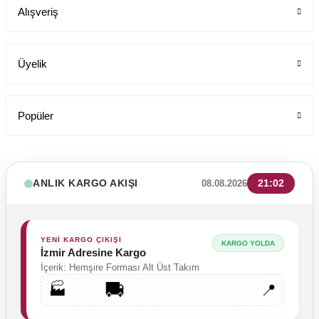
Alışveriş
Üyelik
Popüler
ANLIK KARGO AKIŞI
21:02
08.08.2026
Kadın Sabo Terlik Orijinal Deri - Yüksek Taban Dolgu Topuk 209 M
Labor Medikal Tekstil
YENİ KARGO ÇIKIŞI
KARGO YOLDA
İzmir Adresine Kargo
İçerik: Hemşire Forması Alt Üst Takım
🚚
890,00 TL
🏭
📍