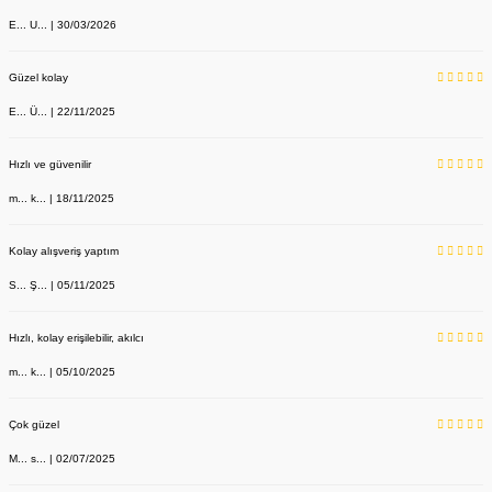
E... U... | 30/03/2026
Güzel kolay
E... Ü... | 22/11/2025
Hızlı ve güvenilir
m... k... | 18/11/2025
Kolay alışveriş yaptım
S... Ş... | 05/11/2025
Hızlı, kolay erişilebilir, akılcı
m... k... | 05/10/2025
Çok güzel
M... s... | 02/07/2025