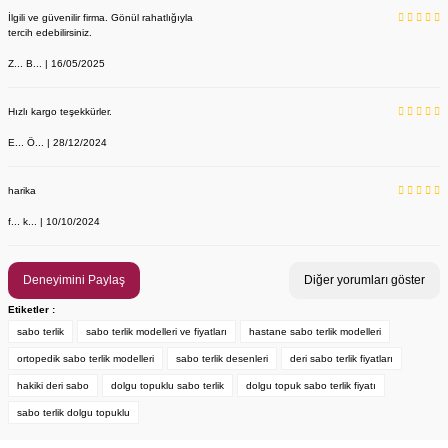
İlgili ve güvenilir firma. Gönül rahatlığıyla
tercih edebilirsiniz.
Z... B... | 16/05/2025
Hızlı kargo teşekkürler.
E... Ö... | 28/12/2024
harika
f... k... | 10/10/2024
Kadın Sabo Terlik Orijinal Deri Delikli - Anatomik Taban, Standart 
Labor Medikal Tekstil
Deneyimini Paylaş
Diğer yorumları göster
Etiketler :
sabo terlik
sabo terlik modelleri ve fiyatları
hastane sabo terlik modelleri
890,00 TL
ortopedik sabo terlik modelleri
sabo terlik desenleri
deri sabo terlik fiyatları
hakiki deri sabo
dolgu topuklu sabo terlik
dolgu topuk sabo terlik fiyatı
sabo terlik dolgu topuklu