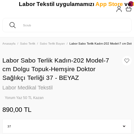
Labor Tekstil uygulamamızı
App Store
ve
G
Anasayfa
Sabo Terlik
Sabo Terlik Bayan
Labor Sabo Terlik Kadın-202 Model-7 cm Dolgu
Labor Sabo Terlik Kadın-202 Model-7
cm Dolgu Topuk-Hemşire Doktor
Sağlıkçı Terliği 37 - BEYAZ
Labor Medikal Tekstil
Yorum Yaz 50 TL Kazan
890,00 TL