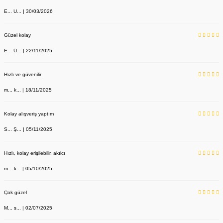
E... U... | 30/03/2026
Güzel kolay
E... Ü... | 22/11/2025
Hızlı ve güvenilir
m... k... | 18/11/2025
Kolay alışveriş yaptım
S... Ş... | 05/11/2025
Hızlı, kolay erişilebilir, akılcı
m... k... | 05/10/2025
Çok güzel
M... s... | 02/07/2025