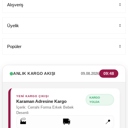
Alışveriş
Üyelik
Popüler
ANLIK KARGO AKIŞI
09:48
09.08.2026
Kadın Sabo Terlik Orijinal Deri - Yüksek Taban Dolgu Topuk 209 M
Labor Medikal Tekstil
YENİ KARGO ÇIKIŞI
KARGO
Karaman Adresine Kargo
YOLDA
İçerik: Cerrahi Forma Erkek Bebek
Desenli
890,00 TL
🚚
🏭
📍