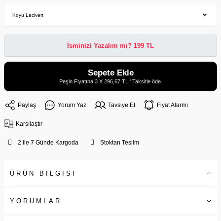
İsminizi Yazalım mı? 199 TL
Sepete Ekle
Peşin Fiyatına 3 X 296,67 TL ' Taksitle öde.
Paylaş
Yorum Yaz
Tavsiye Et
Fiyat Alarmı
Karşılaştır
2 ile 7 Günde Kargoda
Stoktan Teslim
ÜRÜN BİLGİSİ
YORUMLAR