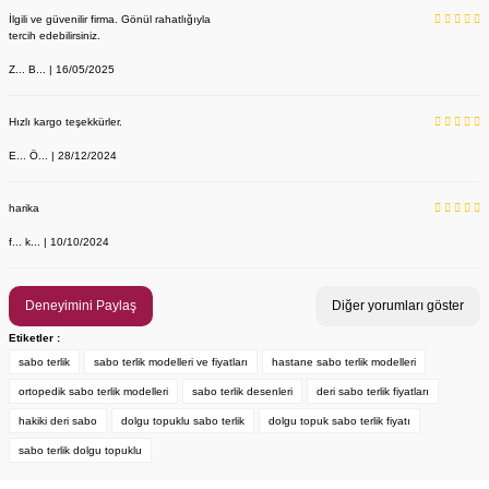
İlgili ve güvenilir firma. Gönül rahatlığıyla
tercih edebilirsiniz.
Z... B... | 16/05/2025
Hızlı kargo teşekkürler.
E... Ö... | 28/12/2024
harika
f... k... | 10/10/2024
Kadın Sabo Terlik Orijinal Deri Delikli - Anatomik Taban, Standart 
Labor Medikal Tekstil
Deneyimini Paylaş
Diğer yorumları göster
Etiketler :
sabo terlik
sabo terlik modelleri ve fiyatları
hastane sabo terlik modelleri
890,00 TL
ortopedik sabo terlik modelleri
sabo terlik desenleri
deri sabo terlik fiyatları
hakiki deri sabo
dolgu topuklu sabo terlik
dolgu topuk sabo terlik fiyatı
sabo terlik dolgu topuklu