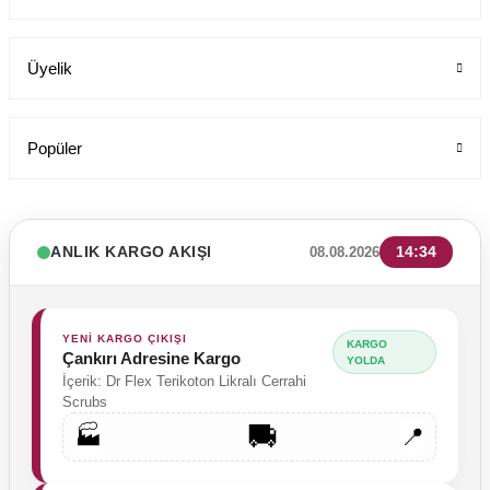
Üyelik
Popüler
ANLIK KARGO AKIŞI
14:34
08.08.2026
Kadın Sabo Terlik Orijinal Deri - Yüksek Taban Dolgu Topuk 209 M
YENİ KARGO ÇIKIŞI
KARGO
Çankırı Adresine Kargo
Labor Medikal Tekstil
YOLDA
İçerik: Dr Flex Terikoton Likralı Cerrahi
Scrubs
🚚
🏭
📍
890,00 TL