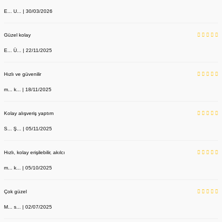
E... U... | 30/03/2026
Güzel kolay
E... Ü... | 22/11/2025
Hızlı ve güvenilir
m... k... | 18/11/2025
Kolay alışveriş yaptım
S... Ş... | 05/11/2025
Hızlı, kolay erişilebilir, akılcı
m... k... | 05/10/2025
Çok güzel
M... s... | 02/07/2025