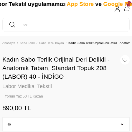
 Tekstil uygulamamızı
App Store
ve
Google Play
'
Anasayfa
Sabo Terlik
Sabo Terlik Bayan
Kadın Sabo Terlik Orijinal Deri Delikli - Ana
Kadın Sabo Terlik Orijinal Deri Delikli -
Anatomik Taban, Standart Topuk 208
(LABOR) 40 - İNDİGO
Labor Medikal Tekstil
Yorum Yaz 50 TL Kazan
890,00 TL