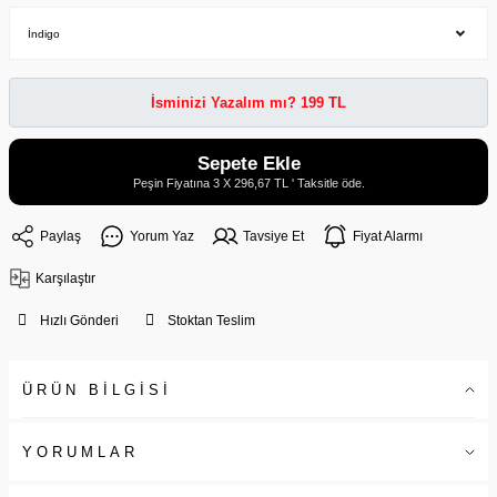
İsminizi Yazalım mı? 199 TL
Sepete Ekle
Peşin Fiyatına 3 X 296,67 TL ' Taksitle öde.
Paylaş
Yorum Yaz
Tavsiye Et
Fiyat Alarmı
Karşılaştır
Hızlı Gönderi
Stoktan Teslim
ÜRÜN BİLGİSİ
YORUMLAR