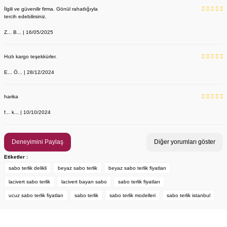
İlgili ve güvenilir firma. Gönül rahatlığıyla
tercih edebilirsiniz.
Z... B... | 16/05/2025
Hızlı kargo teşekkürler.
E... Ö... | 28/12/2024
harika
f... k... | 10/10/2024
Kadın Sabo Terlik Orijinal Deri Delikli - Anatomik Taban, Standart 
Labor Medikal Tekstil
Deneyimini Paylaş
Diğer yorumları göster
Etiketler :
sabo terlik delikli
beyaz sabo terlik
beyaz sabo terlik fiyatları
890,00 TL
lacivert sabo terlik
lacivert bayan sabo
sabo terlik fiyatları
ucuz sabo terlik fiyatları
sabo terlik
sabo terlik modelleri
sabo terlik istanbul